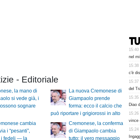
15:40
nel mi
15:38
c'è di
izie - Editoriale
15:37
del Tr
nese, la mano di
La nuova Cremonese di
15:35
olo si vede già, i
Giampaolo prende
Diao d
 possono sognare
forma: ecco il calcio che
può riportare i grigiorossi in alto
15:26
vince 
emonese cambia
Cremonese, la conferma
15:24
via i “pesanti”,
di Giampaolo cambia
Ingagg
 i fedeli — la
tutto: il vero messaggio