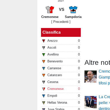
2027
VS
Cremonese
Sampdoria
[ Precedenti ]
Classifica
Arezzo
0
Ascoli
0
Avellino
0
Altre not
Benevento
0
Carrarese
0
Cremo
Catanzaro
0
Giampa
Cesena
0
tifosi
Cremonese
0
Empoli
0
La Cr
Hellas Verona
0
pelle: 
dentro
Juve Stabia
0