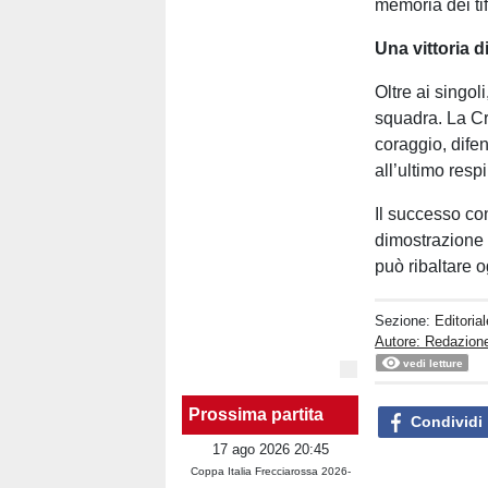
memoria dei tif
Una vittoria d
Oltre ai singoli
squadra. La Cr
coraggio, dife
all’ultimo respi
Il successo con
dimostrazione 
può ribaltare o
Sezione:
Editorial
Autore: Redazion
vedi letture
Prossima partita
Condividi
17 ago 2026 20:45
Coppa Italia Frecciarossa 2026-