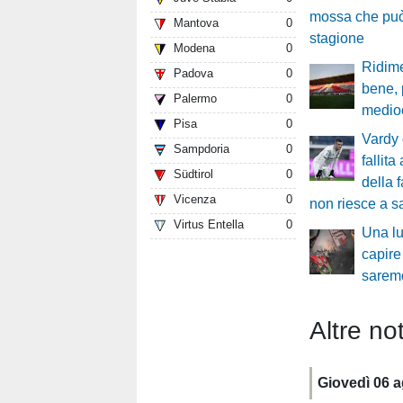
mossa che può
Mantova
0
stagione
Modena
0
Ridim
Padova
0
bene, 
Palermo
0
medioc
Pisa
0
Vardy 
Sampdoria
0
fallita
Südtirol
0
della 
Vicenza
0
non riesce a s
Virtus Entella
0
Una lu
capire
sarem
Altre not
Giovedì 06 