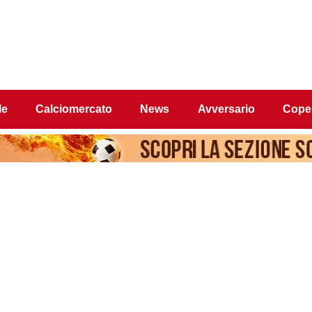
le
Calciomercato
News
Avversario
Coper