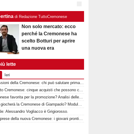
ertina
di Redazione TuttoCremonese
Non solo mercato: ecco
perché la Cremonese ha
scelto Botturi per aprire
una nuova era
iù lette
Ieri
Le cessioni della Cremonese: chi può salutare prima della chiusura del mercato
Mercato Cremonese: cinque acquisti che possono cambiare la stagione dei grigiorossi
Cremonese favorita per la promozione? Analisi delle rivali e percentuali di ritorno in Serie A
Come giocherà la Cremonese di Giampaolo? Modulo, idee tattiche e nuovi protagonisti
ale: Alessandro Vogliacco è Grigiorosso.
Le sorprese della nuova Cremonese: i giovani pronti a esplodere con Marco Giampaolo