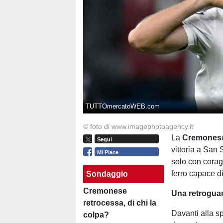
TUTTOmercatoWEB.com
© foto di www.imagephotoagency.it
La
Cremones
Segui
vittoria a San 
Mi Piace
solo con corag
ferro capace di
Sondaggio
Cremonese
Una retroguar
retrocessa, di chi la
Davanti alla sp
colpa?