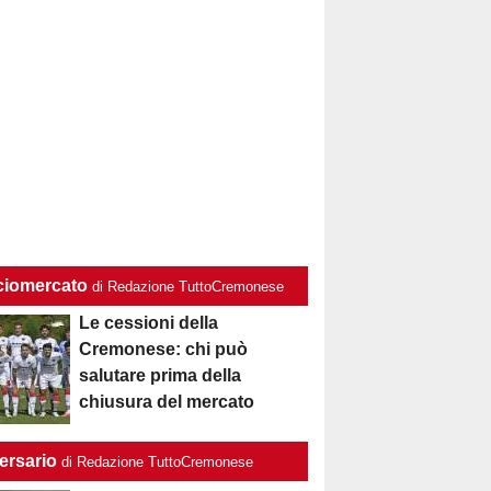
ciomercato
di Redazione TuttoCremonese
Le cessioni della
Cremonese: chi può
salutare prima della
chiusura del mercato
ersario
di Redazione TuttoCremonese