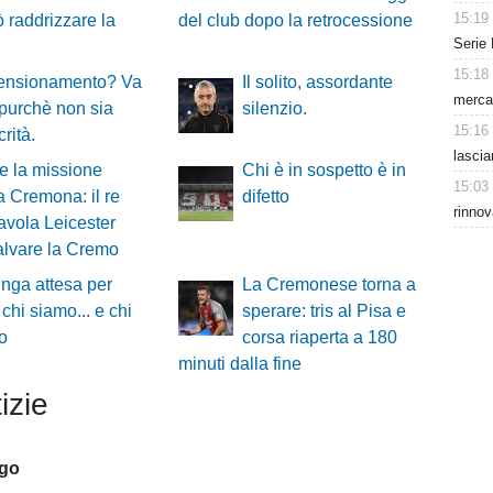
15:19
 raddrizzare la
del club dopo la retrocessione
Serie 
15:18
ensionamento? Va
Il solito, assordante
mercat
purchè non sia
silenzio.
15:16
rità.
lascia
e la missione
Chi è in sospetto è in
15:03
 a Cremona: il re
difetto
rinnov
favola Leicester
alvare la Cremo
nga attesa per
La Cremonese torna a
 chi siamo... e chi
sperare: tris al Pisa e
o
corsa riaperta a 180
minuti dalla fine
izie
ago