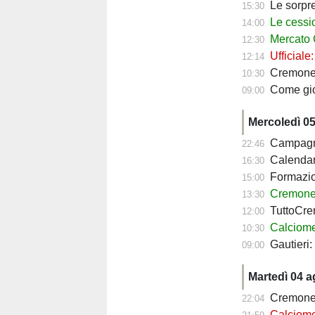
Le sorprese
15:30
Le cessioni
14:00
Mercato Cre
12:30
Ufficiale
12:14
Cremonese fav
10:30
Come giocher
09:00
Mercoledì 0
Campagna a
22:46
Calendario Crem
16:30
Formazione 
15:00
Cremonese, c
13:30
TuttoCremo
12:00
Calciomercato
10:30
Gautieri
09:00
Martedì 04 
Cremonese
22:04
Calciomercato 