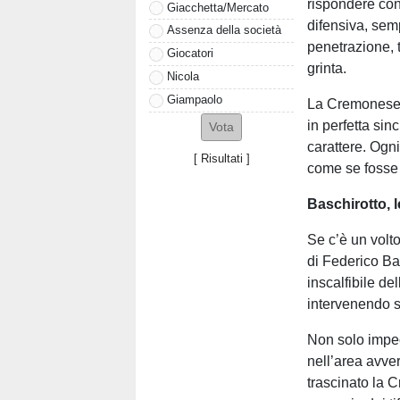
rispondere con
Giacchetta/Mercato
difensiva, semp
Assenza della società
penetrazione, 
Giocatori
grinta.
Nicola
Giampaolo
La Cremonese 
in perfetta si
carattere. Ogn
[
Risultati
]
come se fosse 
Baschirotto, l
Se c’è un volt
di Federico Bas
inscalfibile d
intervenendo 
Non solo impec
nell’area avver
trascinato la 