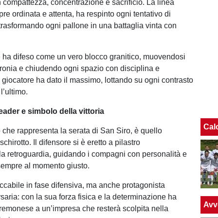
 compattezza, concentrazione e sacrificio. La linea
re ordinata e attenta, ha respinto ogni tentativo di
trasformando ogni pallone in una battaglia vinta con
ha difeso come un vero blocco granitico, muovendosi
ncronia e chiudendo ogni spazio con disciplina e
i giocatore ha dato il massimo, lottando su ogni contrasto
l’ultimo.
eader e simbolo della vittoria
Cal
o che rappresenta la serata di San Siro, è quello
chirotto. Il difensore si è eretto a pilastro
ella retroguardia, guidando i compagni con personalità e
sempre al momento giusto.
cabile in fase difensiva, ma anche protagonista
saria: con la sua forza fisica e la determinazione ha
Avv
Cremonese a un’impresa che resterà scolpita nella