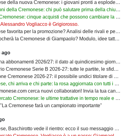
 della nuova Cremonese: i giovani pronti a esplodere con Marco Giampaolo
 della Cremonese: chi può salutare prima della chiusura del mercato
monese: cinque acquisti che possono cambiare la stagione dei grigiorossi
: Alessandro Vogliacco è Grigiorosso.
orita per la promozione? Analisi delle rivali e percentuali di ritorno in Serie A
à la Cremonese di Giampaolo? Modulo, idee tattiche e nuovi protagonisti
5 ago
bbonamenti 2026/27: il dato al quindicesimo giorno di prelazione
onese Serie B 2026-27: tutte le partite, le sfide decisive e il percorso verso la Serie A
Cremonese 2026-27: il possibile undici titolare di Marco Giampaolo
hi arriva e chi parte: la rosa aggiornata con tutti i movimenti ufficiali
nese.com cerca nuovi collaboratori! Invia la tua candidatura!
 Cremonese: le ultime trattative in tempo reale e tutti gli obiettivi di Botturi
: "La Cremonese farà un campionato importante"
ago
, Baschirotto vede il rientro: ecco il suo messaggio social
Cremonese, Vogliacco è a un passo: Giampaolo aspetta il rinforzo per la fascia destra