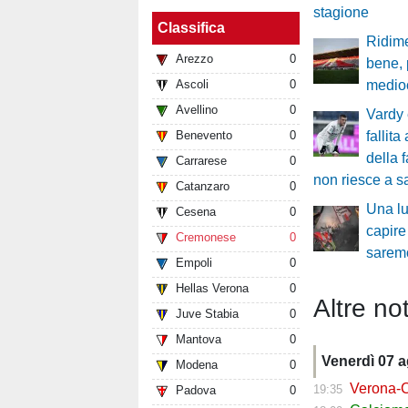
stagione
Classifica
Ridim
Arezzo
0
bene, 
Ascoli
0
medioc
Avellino
0
Vardy 
Benevento
0
fallita
della 
Carrarese
0
non riesce a s
Catanzaro
0
Una lu
Cesena
0
capire
Cremonese
0
sarem
Empoli
0
Hellas Verona
0
Altre not
Juve Stabia
0
Mantova
0
Venerdì 07 
Modena
0
Verona-C
19:35
Padova
0