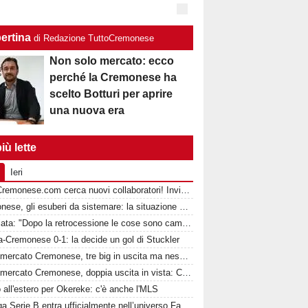
ertina
di Redazione TuttoCremonese
Non solo mercato: ecco
perché la Cremonese ha
scelto Botturi per aprire
una nuova era
iù lette
Ieri
TuttoCremonese.com cerca nuovi collaboratori! Invia la tua candidatura!
Cremonese, gli esuberi da sistemare: la situazione completa reparto per reparto
Quagliata: "Dopo la retrocessione le cose sono cambiate con la Cremonese"
-Cremonese 0-1: la decide un gol di Stuckler
Calciomercato Cremonese, tre big in uscita ma nessuna offerta: Botturi aspetta la svolta
Calciomercato Cremonese, doppia uscita in vista: Cassin e Tosi pronti a salutare per crescere
 all'estero per Okereke: c'è anche l'MLS
La Lega Serie B entra ufficialmente nell’universo Fantacalcio®