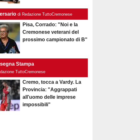
ersario
di Redazione TuttoCremonese
Pisa, Corrado: "Noi e la
Cremonese veterani del
prossimo campionato di B"
segna Stampa
edazione TuttoCremonese
Cremo, tocca a Vardy. La
Provincia: "Aggrappati
all'uomo delle imprese
impossibili"