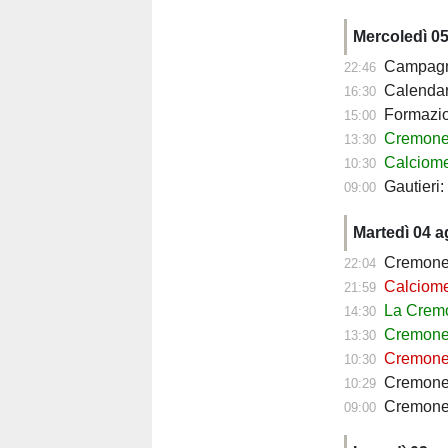
Mercoledì 0
Campagna a
22:46
Calendario Crem
16:30
Formazione 
15:00
Cremonese, c
13:30
Calciomercato
10:30
Gautieri
09:00
Martedì 04 
Cremonese
22:04
Calciomercato 
21:59
La Cremo
14:30
Cremonese, p
13:30
Cremonese, par
10:30
Cremones
10:29
Cremonese, Bona
09:00