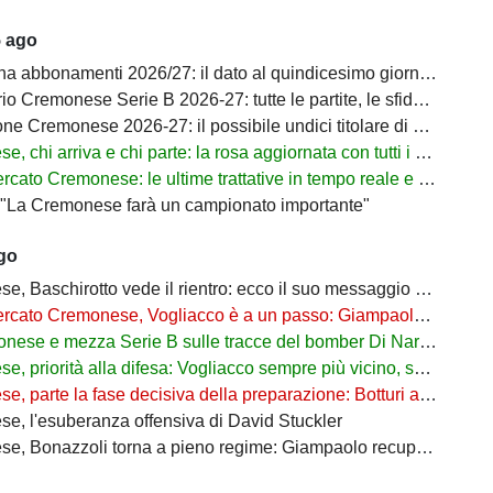
5 ago
bbonamenti 2026/27: il dato al quindicesimo giorno di prelazione
onese Serie B 2026-27: tutte le partite, le sfide decisive e il percorso verso la Serie A
Cremonese 2026-27: il possibile undici titolare di Marco Giampaolo
hi arriva e chi parte: la rosa aggiornata con tutti i movimenti ufficiali
 Cremonese: le ultime trattative in tempo reale e tutti gli obiettivi di Botturi
: "La Cremonese farà un campionato importante"
ago
, Baschirotto vede il rientro: ecco il suo messaggio social
Cremonese, Vogliacco è a un passo: Giampaolo aspetta il rinforzo per la fascia destra
nese e mezza Serie B sulle tracce del bomber Di Nardo
riorità alla difesa: Vogliacco sempre più vicino, spunta il nome di Giorgini
te la fase decisiva della preparazione: Botturi accelera sul mercato, ma senza fretta
e, l'esuberanza offensiva di David Stuckler
zzoli torna a pieno regime: Giampaolo recupera il suo bomber, resta l'emergenza in infermeria