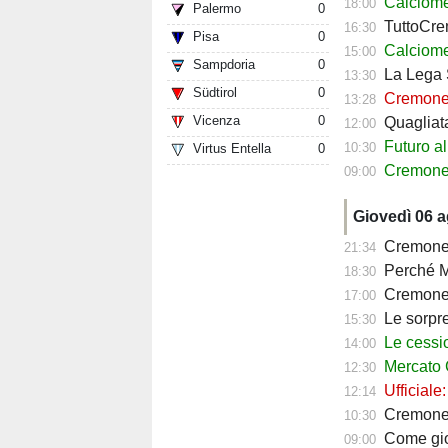
Calciomercat
18:00
Palermo
0
TuttoCremo
16:30
Pisa
0
Calciomercato
15:00
Sampdoria
0
La Lega 
13:30
Südtirol
0
Cremones
13:28
Vicenza
0
Quagliata:
12:00
Futuro al
10:30
Virtus Entella
0
Cremonese, 
09:00
Giovedì 06 
Cremonese,
21:34
Perché Ma
18:30
Cremonese,
17:00
Le sorprese
15:30
Le cessioni
14:00
Mercato Cre
12:30
Ufficiale
12:14
Cremonese fav
10:30
Come giocher
09:00