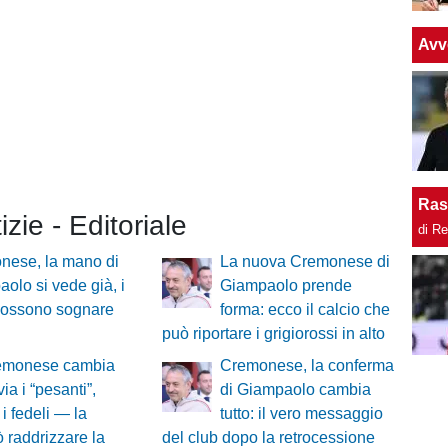
Avv
Ras
izie - Editoriale
di R
nese, la mano di
La nuova Cremonese di
olo si vede già, i
Giampaolo prende
 possono sognare
forma: ecco il calcio che
può riportare i grigiorossi in alto
emonese cambia
Cremonese, la conferma
via i “pesanti”,
di Giampaolo cambia
 i fedeli — la
tutto: il vero messaggio
 raddrizzare la
del club dopo la retrocessione