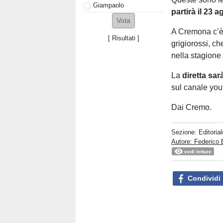
Giampaolo
partirà
il
23
a
A Cremona c’è 
[
Risultati
]
grigiorossi, ch
nella stagione
La
diretta
sar
sul canale you
Dai Cremo.
Sezione:
Editorial
Autore: Federico 
vedi letture
Condividi