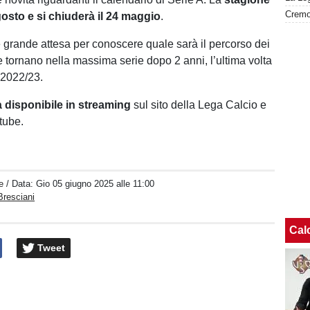
gosto
e
si
chiuderà
il
24
maggio
.
grande attesa per conoscere quale sarà il percorso dei
e tornano nella massima serie dopo 2 anni, l’ultima volta
 2022/23.
à
disponibile
in
streaming
sul sito della Lega Calcio e
tube.
e
/ Data:
Gio 05 giugno 2025 alle 11:00
Bresciani
Cal
Tweet