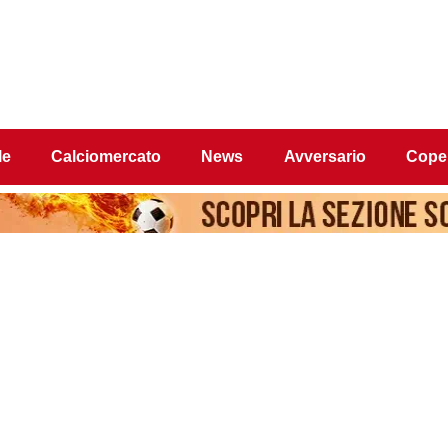
le
Calciomercato
News
Avversario
Coper