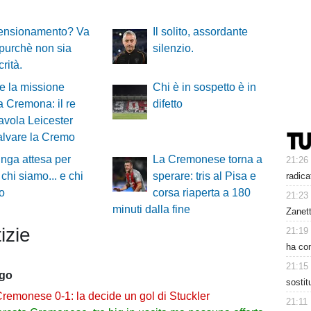
ensionamento? Va
Il solito, assordante
purchè non sia
silenzio.
rità.
e la missione
Chi è in sospetto è in
 a Cremona: il re
difetto
favola Leicester
alvare la Cremo
nga attesa per
La Cremonese torna a
21:26
 chi siamo... e chi
sperare: tris al Pisa e
radica
o
corsa riaperta a 180
21:23
minuti dalla fine
Zanet
izie
21:19
ha con
21:15
ago
sosti
remonese 0-1: la decide un gol di Stuckler
21:11