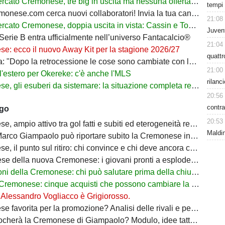
o Cremonese, tre big in uscita ma nessuna offerta: Botturi aspetta la svolta
tempi 
nese.com cerca nuovi collaboratori! Invia la tua candidatura!
21:08
 Cremonese, doppia uscita in vista: Cassin e Tosi pronti a salutare per crescere
Juvent
Serie B entra ufficialmente nell’universo Fantacalcio®
21:04
e: ecco il nuovo Away Kit per la stagione 2026/27
quatt
 "Dopo la retrocessione le cose sono cambiate con la Cremonese"
21:00
l'estero per Okereke: c'è anche l'MLS
rilanc
gli esuberi da sistemare: la situazione completa reparto per reparto
20:56
contra
ago
20:53
 ampio attivo tra gol fatti e subiti ed eterogeneità realizzativa
Maldin
rco Giampaolo può riportare subito la Cremonese in Serie A
 il punto sul ritiro: chi convince e chi deve ancora crescere
 della nuova Cremonese: i giovani pronti a esplodere con Marco Giampaolo
 della Cremonese: chi può salutare prima della chiusura del mercato
monese: cinque acquisti che possono cambiare la stagione dei grigiorossi
: Alessandro Vogliacco è Grigiorosso.
orita per la promozione? Analisi delle rivali e percentuali di ritorno in Serie A
à la Cremonese di Giampaolo? Modulo, idee tattiche e nuovi protagonisti