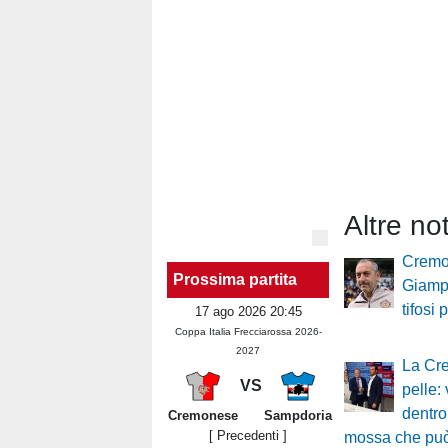
Altre not
Cremo
Prossima partita
Giampa
tifosi
17 ago 2026 20:45
Coppa Italia Frecciarossa 2026-
2027
La Cr
VS
pelle: 
dentro
Cremonese
Sampdoria
[ Precedenti ]
mossa che può