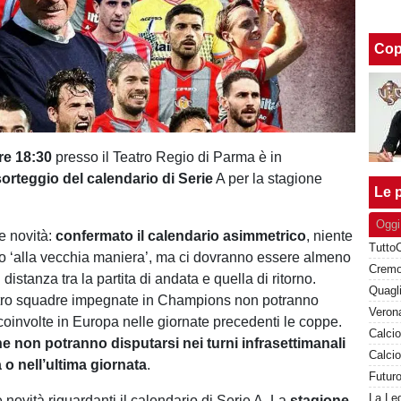
Cop
re
18:30
presso il Teatro Regio di Parma è in
sorteggio
del
calendario
di
Serie
A per la stagione
Le p
Oggi
e novità:
confermato
il
calendario
asimmetrico
, niente
no ‘alla vecchia maniera’, ma ci dovranno essere almeno
 distanza tra la partita di andata e quella di ritorno.
attro squadre impegnate in Champions non potranno
Verona
 coinvolte in Europa nelle giornate precedenti le coppe.
ne
non
potranno
disputarsi
nei
turni
infrasettimanali
a
o
nell’ultima
giornata
.
Futuro
novità riguardanti il calendario di Serie A. La
stagione