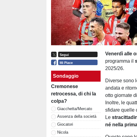
Venerdì
alle
o
Segui
programma il
Mi Piace
2025/26.
Sondaggio
Diverse sono l
Cremonese
andata e ritor
retrocessa, di chi la
otto giornate di
colpa?
Inoltre, le qu
Giacchetta/Mercato
sfidare quelle
Assenza della società
Le
stracittadi
né
nella
prim
Giocatori
Nicola
Queste sono le 