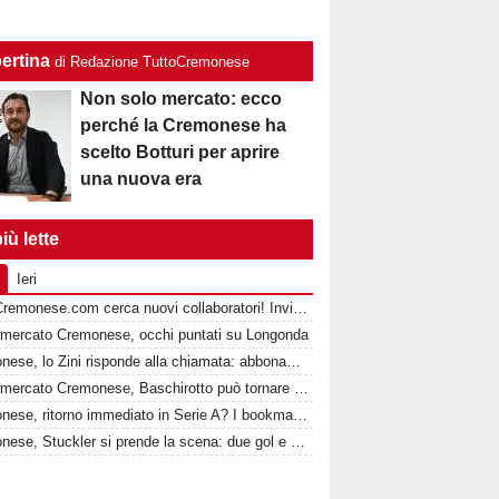
ertina
di Redazione TuttoCremonese
Non solo mercato: ecco
perché la Cremonese ha
scelto Botturi per aprire
una nuova era
iù lette
Ieri
TuttoCremonese.com cerca nuovi collaboratori! Invia la tua candidatura!
omercato Cremonese, occhi puntati su Longonda
Cremonese, lo Zini risponde alla chiamata: abbonamenti a quota 4.464, ora parte la corsa finale
Calciomercato Cremonese, Baschirotto può tornare a Lecce
Cremonese, ritorno immediato in Serie A? I bookmaker lanciano i grigiorossi tra le favorite
Cremonese, Stuckler si prende la scena: due gol e candidatura forte per la Sampdoria