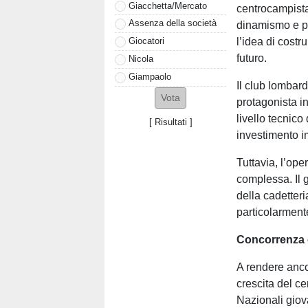
Giacchetta/Mercato
centrocampista
Assenza della società
dinamismo e pe
l’idea di costr
Giocatori
futuro.
Nicola
Giampaolo
Il club lombar
protagonista in 
livello tecnico
[
Risultati
]
investimento im
Tuttavia, l’op
complessa. Il g
della cadetter
particolarment
Concorrenza el
A rendere ancor
crescita del ce
Nazionali giovan