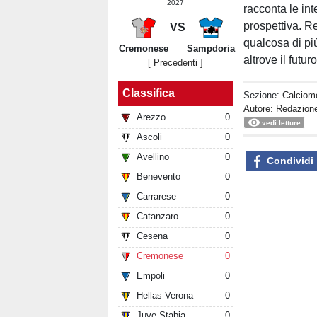
2027
racconta le in
prospettiva. R
VS
qualcosa di più
Cremonese
Sampdoria
altrove il futu
[ Precedenti ]
Classifica
Sezione:
Calciom
Autore: Redazion
Arezzo
0
vedi letture
Ascoli
0
Avellino
0
Condividi
Benevento
0
Carrarese
0
Catanzaro
0
Cesena
0
Cremonese
0
Empoli
0
Hellas Verona
0
Juve Stabia
0