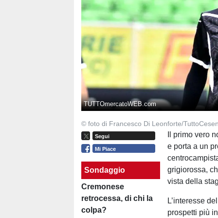
TUTTOmercatoWEB.com
© foto di Francesco Di Leonforte/TuttoCesen
Il primo vero
Segui
e porta a un p
Mi Piace
centrocampista
grigiorossa, ch
Sondaggio
vista della st
Cremonese
retrocessa, di chi la
L’interesse de
colpa?
prospetti più i