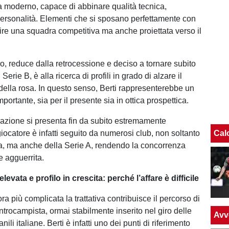
 moderno, capace di abbinare qualità tecnica,
rsonalità. Elementi che si sposano perfettamente con
uire una squadra competitiva ma anche proiettata verso il
do, reduce dalla retrocessione e deciso a tornare subito
Serie B, è alla ricerca di profili in grado di alzare il
 della rosa. In questo senso, Berti rappresenterebbe un
portante, sia per il presente sia in ottica prospettica.
erazione si presenta fin da subito estremamente
iocatore è infatti seguito da numerosi club, non soltanto
Cal
ia, ma anche della Serie A, rendendo la concorrenza
e agguerrita.
evata e profilo in crescita: perché l’affare è difficile
a più complicata la trattativa contribuisce il percorso di
ntrocampista, ormai stabilmente inserito nel giro delle
Avv
ili italiane. Berti è infatti uno dei punti di riferimento