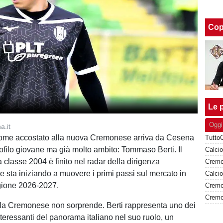
Cop
Le p
Oggi
a.it
 nome accostato alla nuova Cremonese arriva da Cesena
rofilo giovane ma già molto ambito: Tommaso Berti. Il
Calci
 classe 2004 è finito nel radar della dirigenza
e sta iniziando a muovere i primi passi sul mercato in
agione 2026-2027.
lla Cremonese non sorprende. Berti rappresenta uno dei
nteressanti del panorama italiano nel suo ruolo, un