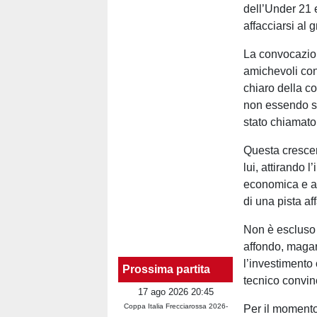
dell’Under 21 
affacciarsi al
La convocazion
amichevoli co
chiaro della c
non essendo sc
stato chiamato 
Questa crescent
lui, attirando 
economica e am
di una pista af
Non è escluso 
affondo, magar
l’investimento 
Prossima partita
tecnico convinc
17 ago 2026 20:45
Coppa Italia Frecciarossa 2026-
Per il momento