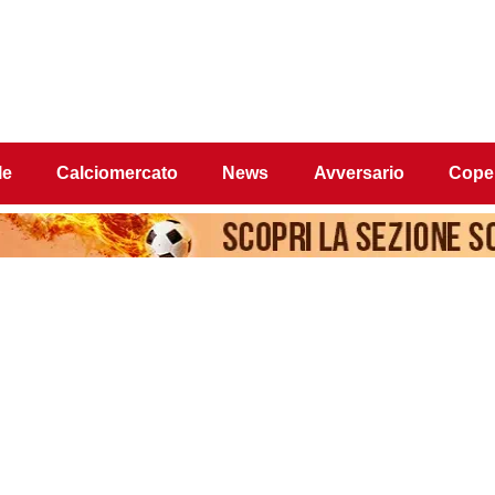
le
Calciomercato
News
Avversario
Coper