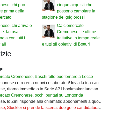
nese: chi può
cinque acquisti che
re prima della
possono cambiare la
ercato
stagione dei grigiorossi
ese, chi arriva e
Calciomercato
te: la rosa
Cremonese: le ultime
ata con tutti i
trattative in tempo reale
iali
e tutti gli obiettivi di Botturi
izie
go
rcato Cremonese, Baschirotto può tornare a Lecce
nese.com cerca nuovi collaboratori! Invia la tua candidatura!
torno immediato in Serie A? I bookmaker lanciano i grigiorossi tra le favorite
rcato Cremonese, occhi puntati su Longonda
 Zini risponde alla chiamata: abbonamenti a quota 4.464, ora parte la corsa finale
tuckler si prende la scena: due gol e candidatura forte per la Sampdoria