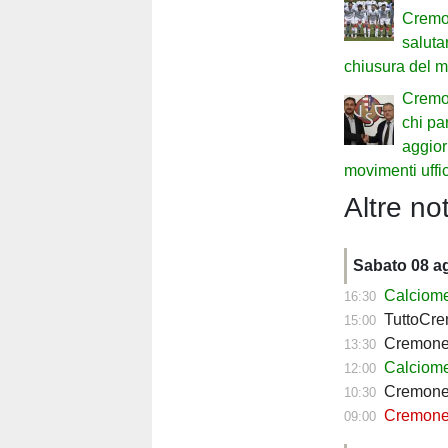
Cremo
saluta
chiusura del m
Cremon
chi par
aggiorn
movimenti uffic
Altre not
Sabato 08 a
Calciome
16:30
TuttoCremo
15:00
Cremonese, ri
13:30
Calciome
12:00
Cremonese, lo
10:30
Cremonese, S
09:00