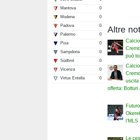
Mantova
0
Modena
0
Padova
0
Altre no
Palermo
0
Calci
Pisa
0
Cremo
Sampdoria
0
può to
Südtirol
0
Calci
Vicenza
0
Cremon
Virtus Entella
0
uscit
offerta: Botturi
Futuro
Okerek
l'MLS
Le ces