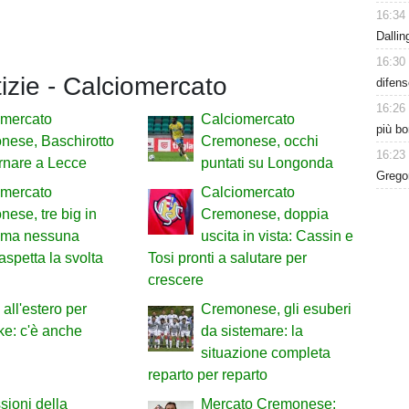
16:34
Dalli
16:30
tizie - Calciomercato
difens
16:26
omercato
Calciomercato
più bo
nese, Baschirotto
Cremonese, occhi
16:23
rnare a Lecce
puntati su Longonda
Gregor
omercato
Calciomercato
ese, tre big in
Cremonese, doppia
a ma nessuna
uscita in vista: Cassin e
 aspetta la svolta
Tosi pronti a salutare per
crescere
 all'estero per
Cremonese, gli esuberi
e: c'è anche
da sistemare: la
situazione completa
reparto per reparto
sioni della
Mercato Cremonese: