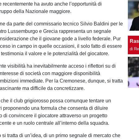
e recentemente ha avuto anche l’opportunità di
 gruppo della Nazionale maggiore.
e da parte del commissario tecnico Silvio Baldini per le
ntro Lussemburgo e Grecia rappresenta un segnale
onsiderazione che il giovane gode a livello federale. Pur
Ras
eso in campo in quelle occasioni, il solo fatto di essere
di R
testimonia il valore e le potenzialità del giocatore.
e visibilità ha inevitabilmente acceso i riflettori su di
l’interesse di società con maggiore disponibilità
bizioni immediate. Per la Cremonese, dunque, si tratta
fascinante ma difficile da concretizzare.
che il club grigiorosso possa comunque tentare un
i proponendo una formula che consenta di diluire
o di convincere il giocatore attraverso un progetto
ente e un ruolo centrale all’interno della squadra.
 si tratta di un’idea, di un primo segnale di mercato che