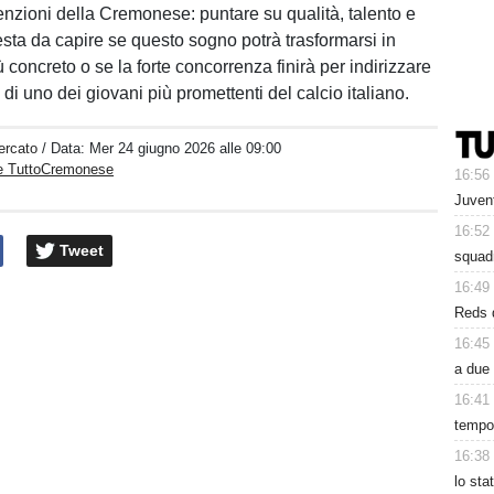
tenzioni della Cremonese: puntare su qualità, talento e
esta da capire se questo sogno potrà trasformarsi in
 concreto o se la forte concorrenza finirà per indirizzare
ro di uno dei giovani più promettenti del calcio italiano.
ercato
/ Data:
Mer 24 giugno 2026 alle 09:00
e TuttoCremonese
16:56
Juvent
16:52
Tweet
squad
16:49
Reds d
16:45
a due 
16:41
tempo.
16:38
lo sta