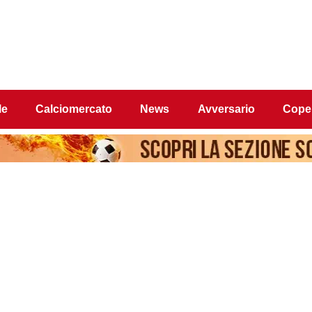
le
Calciomercato
News
Avversario
Coper