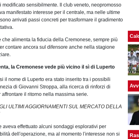
 modificato sensibilmente. Il club veneto, neopromosso
va manifestato interesse per il centrale, ma nelle ultime
sono arrivati passi concreti per trasformare il gradimento
tativa.
Cal
 che alimenta la fiducia della Cremonese, sempre più
ter contare ancora sul difensore anche nella stagione
ziare.
lenta, la Cremonese vede più vicino il sì di Luperto
i il nome di Luperto era stato inserito tra i possibili
Avv
enezia di Giovanni Stroppa, alla ricerca di rinforzi di
affrontare il ritorno nella massima serie.
 GLI ULTIMI AGGIORNAMENTI SUL MERCATO DELLA
E
e aveva effettuato alcuni sondaggi esplorativi per
tibilità dell'operazione, ma al momento l'interesse non si
Ras