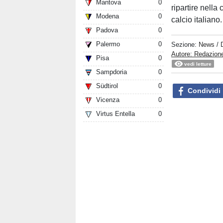
Mantova
0
ripartire nella
Modena
0
calcio italiano.
Padova
0
Palermo
0
Sezione:
News
/ 
Autore: Redazion
Pisa
0
vedi letture
Sampdoria
0
Südtirol
0
Condividi
Vicenza
0
Virtus Entella
0