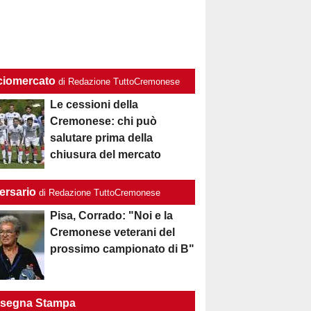
ciomercato
di Redazione TuttoCremonese
Le cessioni della
Cremonese: chi può
salutare prima della
chiusura del mercato
ersario
di Redazione TuttoCremonese
Pisa, Corrado: "Noi e la
Cremonese veterani del
prossimo campionato di B"
segna Stampa