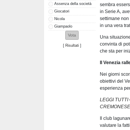
Assenza della società
sembra essersi
in Serie A, ave
Giocatori
settimane non 
Nicola
in una vera trat
Giampaolo
Una situazione
convinta di po
[
Risultati
]
che sta per ini
Il Venezia ral
Nei giorni scors
obiettivi del V
esperienza per 
LEGGI TUTTI
CREMONES
Il club lagunar
valutare la fat