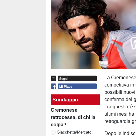
La Cremonese c
Segui
competitiva in
Mi Piace
possibili nuovi
conferma dei gi
Sondaggio
Tra questi c'è
Cremonese
ultimi mesi ha 
retrocessa, di chi la
retroguardia gr
colpa?
Giacchetta/Mercato
Dopo le indisc