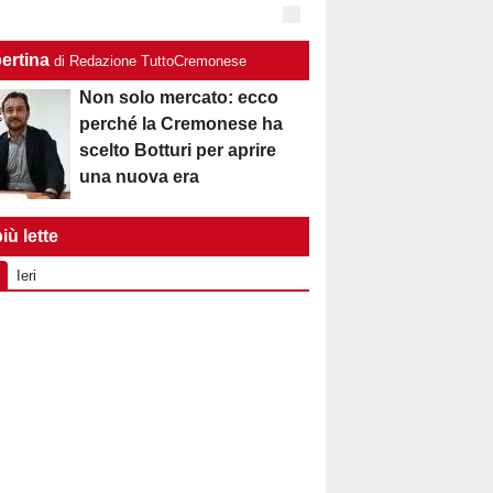
ertina
di Redazione TuttoCremonese
Non solo mercato: ecco
perché la Cremonese ha
scelto Botturi per aprire
una nuova era
iù lette
Ieri