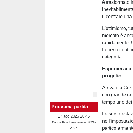
è trasformato i
inevitabilment
il centrale un
L'ottimismo, t
mercato è anc
rapidamente. U
Luperto contin
categoria.
Esperienza e 
progetto
Arrivato a Cre
con grande rap
tempo uno dei 
Prossima partita
Le sue prestazi
17 ago 2026 20:45
nell'impostazi
Coppa Italia Frecciarossa 2026-
particolarment
2027