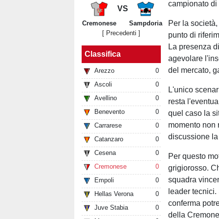
campionato di 
VS
Per la società,
Cremonese
Sampdoria
[ Precedenti ]
punto di riferi
La presenza di
Classifica
agevolare l'in
del mercato, ga
Arezzo
0
Ascoli
0
L'unico scenar
Avellino
0
resta l'eventua
Benevento
0
quel caso la s
momento non ri
Carrarese
0
discussione la
Catanzaro
0
Cesena
0
Per questo mot
Cremonese
0
grigiorosso. Ch
squadra vincen
Empoli
0
leader tecnici
Hellas Verona
0
conferma potreb
Juve Stabia
0
della Cremone