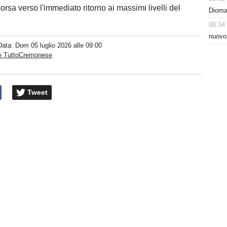
 corsa verso l'immediato ritorno ai massimi livelli del
Dioman
00:34
nuovo
Data:
Dom 05 luglio 2026 alle 09:00
e TuttoCremonese
Tweet