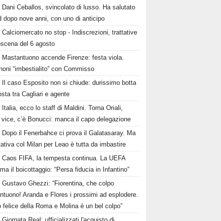
Dani Ceballos, svincolato di lusso. Ha salutato
 dopo nove anni, con uno di anticipo
Calciomercato no stop - Indiscrezioni, trattative
oscena del 6 agosto
Mastantuono accende Firenze: festa viola.
noni “imbestialito” con Commisso
Il caso Esposito non si chiude: durissimo botta
osta tra Cagliari e agente
Italia, ecco lo staff di Maldini. Torna Oriali,
i vice, c’è Bonucci: manca il capo delegazione
Dopo il Fenerbahce ci prova il Galatasaray. Ma
ttativa col Milan per Leao è tutta da imbastire
Caos FIFA, la tempesta continua. La UEFA
ma il boicottaggio: “Persa fiducia in Infantino”
Gustavo Ghezzi: “Fiorentina, che colpo
ntuono! Aranda e Flores i prossimi ad esplodere.
 felice della Roma e Molina è un bel colpo”
Giornata Real: ufficializzati l'acquisto di