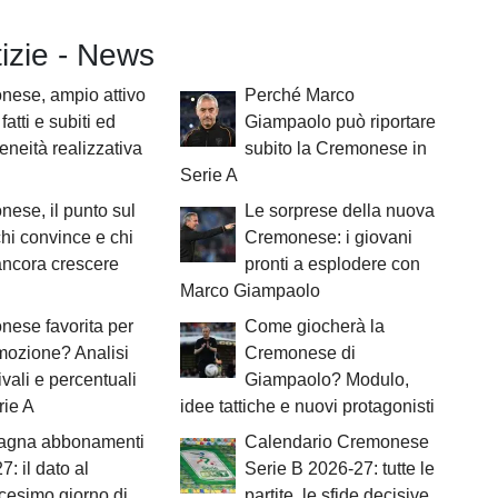
tizie - News
nese, ampio attivo
Perché Marco
 fatti e subiti ed
Giampaolo può riportare
eneità realizzativa
subito la Cremonese in
Serie A
ese, il punto sul
Le sorprese della nuova
 chi convince e chi
Cremonese: i giovani
ncora crescere
pronti a esplodere con
Marco Giampaolo
ese favorita per
Come giocherà la
mozione? Analisi
Cremonese di
ivali e percentuali
Giampaolo? Modulo,
rie A
idee tattiche e nuovi protagonisti
gna abbonamenti
Calendario Cremonese
7: il dato al
Serie B 2026-27: tutte le
cesimo giorno di
partite, le sfide decisive