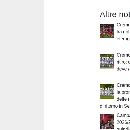
Altre no
Cremo
tra gol
eterog
Cremon
ritiro:
deve a
Cremon
la pro
delle r
di ritorno in Se
Campa
2026/2
quindi