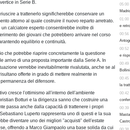
vertice in Serie B.
05:00
Madrid
 riuscire a trattenerlo significherebbe conservare un
01:00
mento attorno al quale costruire il nuovo reparto arretrato.
e retr
 un calciatore esperto consentirebbe inoltre di
00:56
serimento dei giovani che potrebbero arrivare nel corso
Antog
rantendo equilibrio e continuità.
00:52
io che potrebbe riaprire concretamente la questione
e risp
le arrivo di una proposta importante dalla Serie A. In
00:49
ituazione verrebbe inevitabilmente rivalutata, anche se al
Bollin
sultano offerte in grado di mettere realmente in
00:45
 permanenza del difensore.
la tra
ivo cresce l'ottimismo all'interno dell'ambiente
00:42
ristian Botturi e la dirigenza sanno che costruire una
confer
te passa anche dalla capacità di trattenere i propri
00:39
. Sebastiano Luperto rappresenta uno di questi e la sua
Masta
be diventare uno dei migliori "acquisti" dell'estate
Castro
se, offrendo a Marco Giampaolo una base solida da cui
00:38