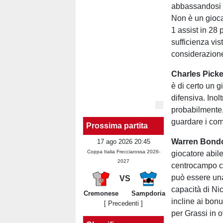
abbassandosi 
Non è un gioca
1 assist in 28
sufficienza vis
considerazione
Charles Picke
è di certo un 
difensiva. Inol
probabilmente,
guardare i com
Prossima partita
Warren Bond
17 ago 2026 20:45
Coppa Italia Frecciarossa 2026-
giocatore abile
2027
centrocampo che
può essere una 
VS
capacità di Nic
Cremonese
Sampdoria
incline ai bon
[ Precedenti ]
per Grassi in o