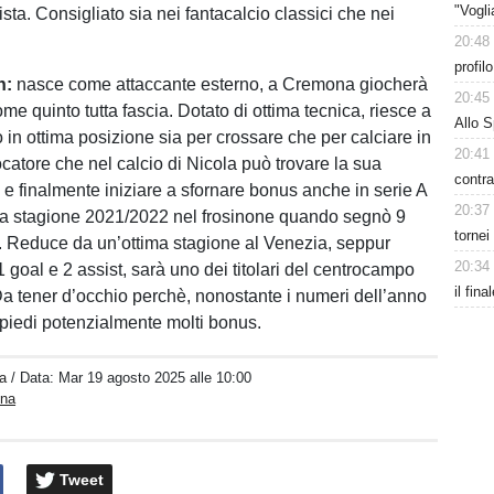
"Vogl
orista. Consigliato sia nei fantacalcio classici che nei
20:48
profil
n:
nasce come attaccante esterno, a Cremona giocherà
20:45
me quinto tutta fascia. Dotato di ottima tecnica, riesce a
Allo S
 in ottima posizione sia per crossare che per calciare in
20:41
ocatore che nel calcio di Nicola può trovare la sua
contra
e finalmente iniziare a sfornare bonus anche in serie A
20:37
la stagione 2021/2022 nel frosinone quando segnò 9
tornei
t. Reduce da un’ottima stagione al Venezia, seppur
20:34
 goal e 2 assist, sarà uno dei titolari del centrocampo
il fina
a tener d’occhio perchè, nonostante i numeri dell’anno
 piedi potenzialmente molti bonus.
a
/ Data:
Mar 19 agosto 2025 alle 10:00
ina
Tweet