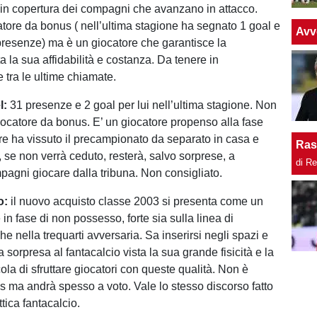
in copertura dei compagni che avanzano in attacco.
tore da bonus ( nell’ultima stagione ha segnato 1 goal e
Avv
 presenze) ma è un giocatore che garantisce la
ta la sua affidabilità e costanza. Da tenere in
 tra le ultime chiamate.
l:
31 presenze e 2 goal per lui nell’ultima stagione. Non
giocatore da bonus. E’ un giocatore propenso alla fase
tre ha vissuto il precampionato da separato in casa e
Ras
 se non verrà ceduto, resterà, salvo sorprese, a
di R
pagni giocare dalla tribuna. Non consigliato.
o:
il nuovo acquisto classe 2003 si presenta come un
 in fase di non possesso, forte sia sulla linea di
 nella trequarti avversaria. Sa inserirsi negli spazi e
sorpresa al fantacalcio vista la sua grande fisicità e la
ola di sfruttare giocatori con queste qualità. Non è
us ma andrà spesso a voto. Vale lo stesso discorso fatto
ttica fantacalcio.