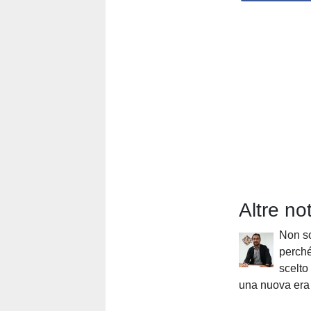
Altre no
Non so
perch
scelto 
una nuova era