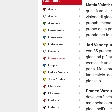
Classifica
Mattia Valoti:
m
Arezzo
0
qualità tra le 
Ascoli
0
visione di gioc
probabilmente 
Avellino
0
pronto dalla pa
Benevento
0
proprio per la s
Carrarese
0
Catanzaro
0
Jari Vandeput
con 35 presenz
Cesena
0
giocatori più a
Cremonese
0
tecnica, è un g
Empoli
0
porta. Molto pr
Hellas Verona
0
fantacalcio, d
Juve Stabia
0
piazzato.
Mantova
0
Franco Vazqu
Modena
0
dove verrà sch
Padova
0
ma anche come 
Palermo
0
piedi, nell’ult