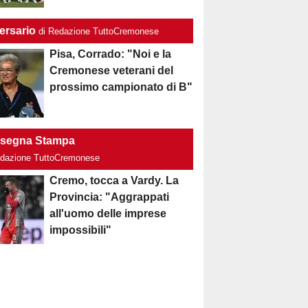
ersario
di Redazione TuttoCremonese
Pisa, Corrado: "Noi e la
Cremonese veterani del
prossimo campionato di B"
segna Stampa
edazione TuttoCremonese
Cremo, tocca a Vardy. La
Provincia: "Aggrappati
all'uomo delle imprese
impossibili"