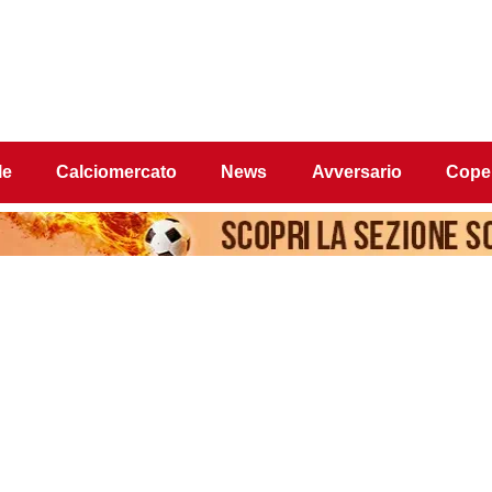
le
Calciomercato
News
Avversario
Coper