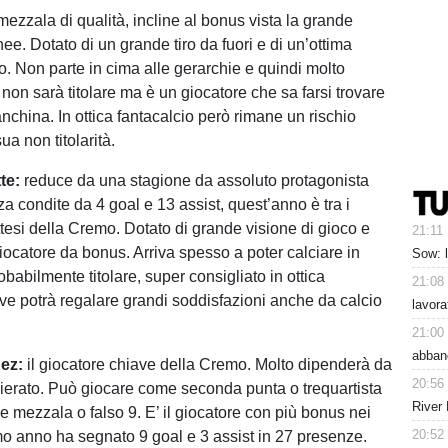
ezzala di qualità, incline al bonus vista la grande
linee. Dotato di un grande tiro da fuori e di un’ottima
o. Non parte in cima alle gerarchie e quindi molto
non sarà titolare ma è un giocatore che sa farsi trovare
nchina. In ottica fantacalcio però rimane un rischio
ua non titolarità.
te:
reduce da una stagione da assoluto protagonista
a condite da 4 goal e 13 assist, quest’anno è tra i
ttesi della Cremo. Dotato di grande visione di gioco e
21:11
iocatore da bonus. Arriva spesso a poter calciare in
Sow: 
obabilmente titolare, super consigliato in ottica
21:08
ove potrà regalare grandi soddisfazioni anche da calcio
lavora
21:00
abban
ez:
il giocatore chiave della Cremo. Molto dipenderà da
20:56
ierato. Può giocare come seconda punta o trequartista
River 
mezzala o falso 9. E’ il giocatore con più bonus nei
20:52
imo anno ha segnato 9 goal e 3 assist in 27 presenze.