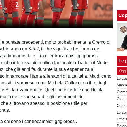
Cop
le puntate precedenti, molto probabilmente la Cremo di
schierando un 3-5-2, il che significa che il ruolo del
rà fondamentale. Tra i centrocampisti grigiorossi
Le p
olto interessanti in ottica fantacalcio.Tra tutti il Mudo
, che già anni fa, durante la sua esperienza al
Oggi
to innamorare i fanta allenatori di tutta Italia. Ma di certo
ssibili sorprese come Michele Collocolo o il re degli
rie B, Jari Vandeputte. Quel che è certo è che Nicola
 molto nelle sue squadre gli inserimenti dei
 che si trovano spesso in posizione utile per
onus.
Uffici
 chi sono i centrocampisti grigiorossi.