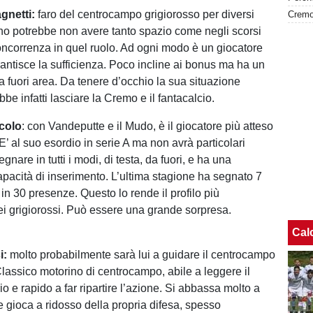
gnetti:
faro del centrocampo grigiorosso per diversi
no potrebbe non avere tanto spazio come negli scorsi
concorrenza in quel ruolo. Ad ogni modo è un giocatore
rantisce la sufficienza. Poco incline ai bonus ma ha un
a fuori area. Da tenere d’occhio la sua situazione
be infatti lasciare la Cremo e il fantacalcio.
colo
: con Vandeputte e il Mudo, è il giocatore più atteso
 E’ al suo esordio in serie A ma non avrà particolari
gnare in tutti i modi, di testa, da fuori, e ha una
pacità di inserimento. L’ultima stagione ha segnato 7
 in 30 presenze. Questo lo rende il profilo più
ei grigiorossi. Può essere una grande sorpresa.
Cal
i:
molto probabilmente sarà lui a guidare il centrocampo
lassico motorino di centrocampo, abile a leggere il
o e rapido a far ripartire l’azione. Si abbassa molto a
e gioca a ridosso della propria difesa, spesso