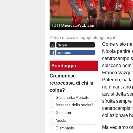
TUTTOmercatoWEB.com
© foto di www.imagephotoagency.it
Come visto nel
Segui
Nicola partirà 
Mi Piace
centrocampo sa
spiccano nomi m
Sondaggio
Franco Vazquez
Cremonese
Palermo, ha fat
retrocessa, di chi la
non mancano po
colpa?
assist della se
Giacchetta/Mercato
sfrutta sempre
Assenza della società
centrocampisti
Giocatori
collezionare b
Nicola
Ma vediamo ora
Giampaolo