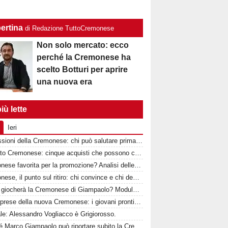
ertina
di Redazione TuttoCremonese
Non solo mercato: ecco
perché la Cremonese ha
scelto Botturi per aprire
una nuova era
iù lette
Ieri
Le cessioni della Cremonese: chi può salutare prima della chiusura del mercato
Mercato Cremonese: cinque acquisti che possono cambiare la stagione dei grigiorossi
Cremonese favorita per la promozione? Analisi delle rivali e percentuali di ritorno in Serie A
Cremonese, il punto sul ritiro: chi convince e chi deve ancora crescere
Come giocherà la Cremonese di Giampaolo? Modulo, idee tattiche e nuovi protagonisti
Le sorprese della nuova Cremonese: i giovani pronti a esplodere con Marco Giampaolo
ale: Alessandro Vogliacco è Grigiorosso.
Perché Marco Giampaolo può riportare subito la Cremonese in Serie A