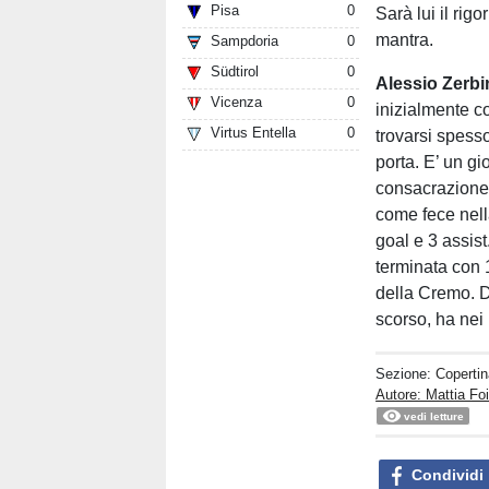
Pisa
0
Sarà lui il rig
mantra.
Sampdoria
0
Südtirol
0
Alessio Zerbi
Vicenza
0
inizialmente co
Virtus Entella
0
trovarsi spesso
porta. E’ un gi
consacrazione 
come fece nel
goal e 3 assis
terminata con 1
della Cremo. D
scorso, ha nei
Sezione:
Copertin
Autore: Mattia Fo
vedi letture
Condividi