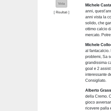
Michele Casta
anni, quest’an
[
Risultati
]
anni vista la 
solido, che ga
ottimo calcio d
mercato. Potreb
Michele Collo
al fantacalcio.
problemi, Sa se
grandissima ca
goal e 2 assist
interessante d
Consigliato.
Alberto Grass
della Cremo. C
gioco avversari
ricevere palla 