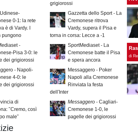
grigiorossi
 Udinese-
Gazzetta dello Sport - La
ese 0-1: la rete
Cremonese ritrova
va è di Vardy. I
Vardy, supera il Pisa e
n pungono
torna in corsa: Lecce a -1
ediaset -
SportMediaset - La
Ras
ese-Pisa 3-0: le
Cremonese batte il Pisa
di R
e dei grigiorossi
e spera ancora
gero - Napoli-
Messaggero - Poker
nese 4-0: le
Napoli alla Cremonese
e dei grigiorossi
Rinviata la festa
dell'Inter
vincia di
Messaggero
- Cagliari-
na: "Cremo, così
Cremonese 1-0, le
ppo male"
pagelle dei grigiorossi
izie