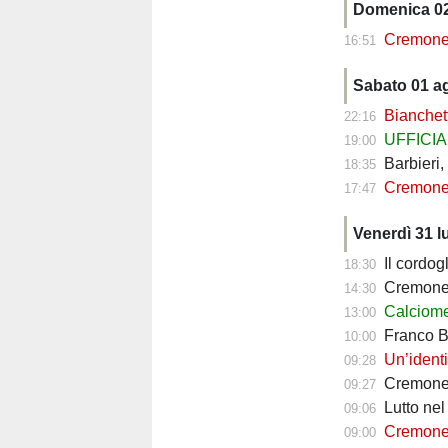
Domenica 0
Cremonese, manc
16:51
Sabato 01 a
Bianchet
22:16
UFFICIALE 
19:00
Barbieri,
18:35
Cremones
17:47
Venerdì 31 l
Il cordo
18:30
Cremonese
14:30
Calciomercato
13:00
Franco Baresi 
10:00
Un’identi
09:28
Cremonese,
09:27
Lutto ne
09:06
Cremonese fa
09:00