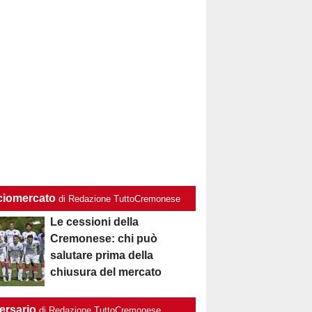
ciomercato
di Redazione TuttoCremonese
Le cessioni della
Cremonese: chi può
salutare prima della
chiusura del mercato
ersario
di Redazione TuttoCremonese