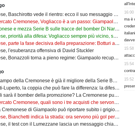
all'In
ago
16:00
, Baschirotto vede il rientro: ecco il suo messaggio social
ma è 
Cremonese, Vogliacco è a un passo: Giampaolo aspetta il rinforzo per la fascia destra
creder
nese e mezza Serie B sulle tracce del bomber Di Nardo
italia
riorità alla difesa: Vogliacco sempre più vicino, spunta il nome di Giorgini
davve
te la fase decisiva della preparazione: Botturi accelera sul mercato, ma senza fretta
15:58
e, l'esuberanza offensiva di David Stuckler
attacc
zzoli torna a pieno regime: Giampaolo recupera il suo bomber, resta l'emergenza in infermeria
15:54
contra
go
15:52
po della Cremonese è già il migliore della Serie B? Giampaolo può sorridere
presen
erto, la coppia che può fare la differenza: la difesa della Cremonese è già una garanzia?
à il bomber della promozione? La Cremonese punta su di lui per tornare in Serie A
o Cremonese, quali sono i tre acquisti che servono per completare la rosa?
e di Giampaolo può riportare subito i grigiorossi in Serie A? Ecco perché i segnali sono incoraggianti
ianchetti indica la strada: ora servono più gol per completare la crescita
st con il Lumezzane lascia un messaggio chiaro: il mercato dovrà intervenire sulla fascia destra