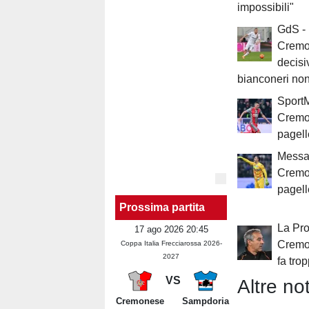
impossibili"
GdS -
Cremon
decisi
bianconeri no
SportM
Cremon
pagell
Messag
Cremo
pagell
Prossima partita
La Pro
17 ago 2026 20:45
Cremo
Coppa Italia Frecciarossa 2026-
2027
fa tro
VS
Altre not
Cremonese
Sampdoria