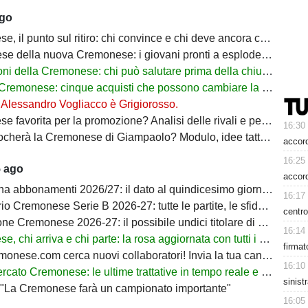
ago
 il punto sul ritiro: chi convince e chi deve ancora crescere
 della nuova Cremonese: i giovani pronti a esplodere con Marco Giampaolo
 della Cremonese: chi può salutare prima della chiusura del mercato
monese: cinque acquisti che possono cambiare la stagione dei grigiorossi
: Alessandro Vogliacco è Grigiorosso.
orita per la promozione? Analisi delle rivali e percentuali di ritorno in Serie A
16:30
à la Cremonese di Giampaolo? Modulo, idee tattiche e nuovi protagonisti
accord
16:25
5 ago
accor
bbonamenti 2026/27: il dato al quindicesimo giorno di prelazione
16:17
onese Serie B 2026-27: tutte le partite, le sfide decisive e il percorso verso la Serie A
centro
Cremonese 2026-27: il possibile undici titolare di Marco Giampaolo
16:14
hi arriva e chi parte: la rosa aggiornata con tutti i movimenti ufficiali
firmat
nese.com cerca nuovi collaboratori! Invia la tua candidatura!
16:10
 Cremonese: le ultime trattative in tempo reale e tutti gli obiettivi di Botturi
sinist
: "La Cremonese farà un campionato importante"
16:05