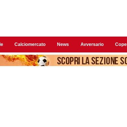
le
Calciomercato
News
Avversario
Coper