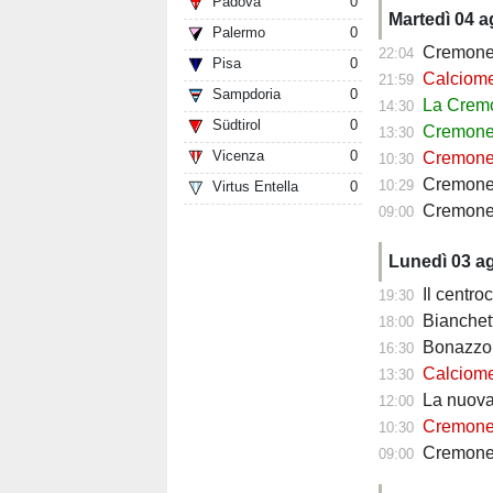
Padova
0
Martedì 04 
Palermo
0
Cremonese
22:04
Pisa
0
Calciomercato 
21:59
Sampdoria
0
La Cremo
14:30
Südtirol
0
Cremonese, p
13:30
Vicenza
0
Cremonese, par
10:30
Cremones
10:29
Virtus Entella
0
Cremonese, Bona
09:00
Lunedì 03 a
Il centrocam
19:30
Bianchetti-Lup
18:00
Bonazzoli sar
16:30
Calciomercat
13:30
La nuova Cremones
12:00
Cremonese, B
10:30
Cremonese, il te
09:00