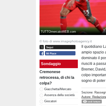
TUTTOmercatoWEB.com
© foto di www.imagephotoagency.it
Il quotidiano 
Segui
ampio spazio a
Mi Piace
dominato il pos
riusciti a pass
Sondaggio
Bremer, David,
Cremonese
colpo importan
retrocessa, di chi la
sogno di poter
colpa?
Giacchetta/Mercato
Sezione:
Rasseg
Assenza della società
Autore: Redazion
Giocatori
vedi letture