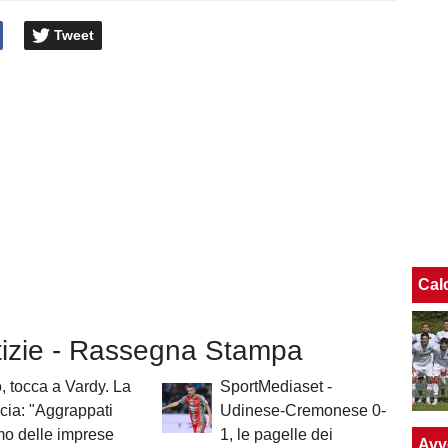
Tweet
Cal
otizie - Rassegna Stampa
 tocca a Vardy. La
SportMediaset -
cia: "Aggrappati
Udinese-Cremonese 0-
mo delle imprese
1, le pagelle dei
Avv