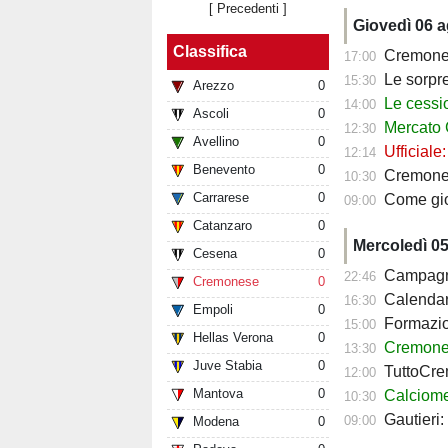
[ Precedenti ]
Giovedì 06 
Classifica
Cremonese,
17:00
Le sorprese
15:30
Arezzo
0
Le cessioni
14:00
Ascoli
0
Mercato Cre
12:30
Avellino
0
Ufficiale
12:14
Benevento
0
Cremonese fav
10:30
Carrarese
0
Come giocher
09:00
Catanzaro
0
Mercoledì 0
Cesena
0
Campagna a
22:46
Cremonese
0
Calendario Crem
16:30
Empoli
0
Formazione 
15:00
Hellas Verona
0
Cremonese, c
13:30
Juve Stabia
0
TuttoCremo
12:00
Mantova
0
Calciomercato
10:30
Gautieri
09:00
Modena
0