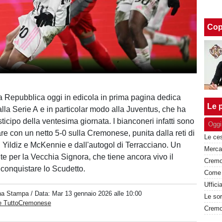
Cop
La Repubblica oggi in edicola in prima pagina dedica
Le p
lla Serie A e in particolar modo alla Juventus, che ha
ticipo della ventesima giornata. I bianconeri infatti sono
Oggi
are con un netto 5-0 sulla Cremonese, punita dalla reti di
 Yildiz e McKennie e dall'autogol di Terracciano. Un
te per la Vecchia Signora, che tiene ancora vivo il
 conquistare lo Scudetto.
Uffici
na Stampa
/ Data:
Mar 13 gennaio 2026 alle 10:00
e TuttoCremonese