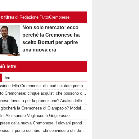
ertina
di Redazione TuttoCremonese
Non solo mercato: ecco
perché la Cremonese ha
scelto Botturi per aprire
una nuova era
iù lette
Ieri
Le cessioni della Cremonese: chi può salutare prima della chiusura del mercato
Mercato Cremonese: cinque acquisti che possono cambiare la stagione dei grigiorossi
Cremonese favorita per la promozione? Analisi delle rivali e percentuali di ritorno in Serie A
Come giocherà la Cremonese di Giampaolo? Modulo, idee tattiche e nuovi protagonisti
ale: Alessandro Vogliacco è Grigiorosso.
Le sorprese della nuova Cremonese: i giovani pronti a esplodere con Marco Giampaolo
Cremonese, il punto sul ritiro: chi convince e chi deve ancora crescere