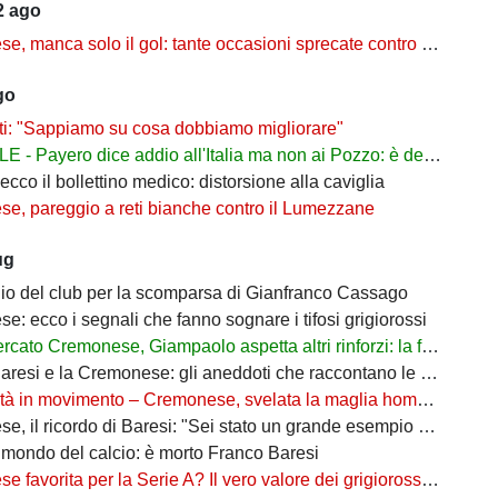
2 ago
a solo il gol: tante occasioni sprecate contro il Lumezzane, ma i segnali restano positivi
go
ti: "Sappiamo su cosa dobbiamo migliorare"
- Payero dice addio all'Italia ma non ai Pozzo: è del Watford
 ecco il bollettino medico: distorsione alla caviglia
e, pareggio a reti bianche contro il Lumezzane
ug
glio del club per la scomparsa di Gianfranco Cassago
: ecco i segnali che fanno sognare i tifosi grigiorossi
 Cremonese, Giampaolo aspetta altri rinforzi: la fascia destra resta la priorità
e la Cremonese: gli aneddoti che raccontano le sfide contro una leggenda del calcio
tà in movimento – Cremonese, svelata la maglia home 2026/27
 il ricordo di Baresi: "Sei stato un grande esempio di lealtà"
l mondo del calcio: è morto Franco Baresi
vorita per la Serie A? Il vero valore dei grigiorossi può sorprendere tutti