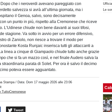
 Dopo che i neroverdi avevano pareggiato con
Uffici
erdetto salvezza si avrà all’ultima giornata, ma i
 ospitano il Genoa, salvo, sono decisamente
 con un punto in più, rispetto alla Cremonese che riceve
mo. L’Udinese chiude non bene davanti ai suoi tifosi,
e stagione. Va sotto in avvio per un errore difensivo,
stro di Zaniolo, non riesce a trovare il modo per
onostante Kosta Runjaic inserisca tutti gli attaccanti a
La linea a cinque di Giampaolo chiude tutto anche grazie
po che si fa un mazzo così, e nel finale Audero salva la
a straordinaria parata di Solet. Per ora è salvo il decimo
ecimo poteva essere agguantato.
na Stampa
/ Data:
Dom 17 maggio 2026 alle 23:06
it
Cal
e TuttoCremonese
Tweet