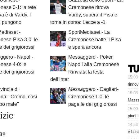
ese 0-1: la rete
Cremonese ritrova
va è di Vardy. I
Vardy, supera il Pisa e
n pungono
torna in corsa: Lecce a -1
ediaset -
SportMediaset - La
ese-Pisa 3-0: le
Cremonese batte il Pisa
e dei grigiorossi
e spera ancora
gero - Napoli-
Messaggero - Poker
nese 4-0: le
Napoli alla Cremonese
e dei grigiorossi
Rinviata la festa
15:03
dell'Inter
rinnov
vincia di
Messaggero
- Cagliari-
15:03
na: "Cremo, così
Cremonese 1-0, le
Mazzar
ppo male"
pagelle dei grigiorossi
15:00
izie
piani 
14:53
è bast
ago