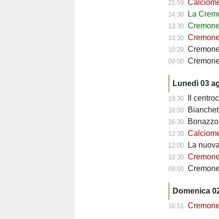
Calciomercato 
21:59
La Cremo
14:30
Cremonese, p
13:30
Cremonese, par
10:30
Cremones
10:29
Cremonese, Bona
09:00
Lunedì 03 a
Il centrocam
19:30
Bianchetti-Lup
18:00
Bonazzoli sar
16:30
Calciomercat
13:30
La nuova Cremones
12:00
Cremonese, B
10:30
Cremonese, il te
09:00
Domenica 0
Cremonese, manc
16:51