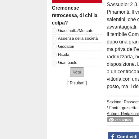
Sassuolo: 2-3.
Cremonese
Pinamonti. Il v
retrocessa, di chi la
salentini, che
colpa?
avvantaggiati,
Giacchetta/Mercato
il terribile Co
Assenza della società
dopo una grand
Giocatori
ma priva dell’e
Nicola
raddrizzarla, n
Giampaolo
disposizione. 
a un centrocam
vittoria con un
[
Risultati
]
posto, ma il d
Sezione:
Rasseg
/ Fonte: gazzetta.
Autore: Redazion
vedi letture
Condividi