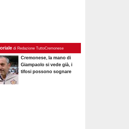
oriale
di Redazione TuttoCremonese
Cremonese, la mano di
Giampaolo si vede già, i
tifosi possono sognare