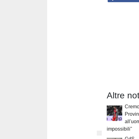
Altre n
Cremo,
Provin
all'uo
impossibili"
GdS -