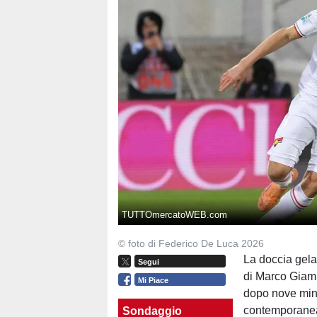
TUTTOmercatoWEB.com
© foto di Federico De Luca 2026
La doccia gela
Segui
di Marco Giamp
Mi Piace
dopo nove min
contemporanea
Sondaggio