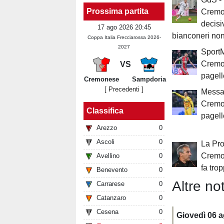
Prossima partita
Cremon
decisi
17 ago 2026 20:45
bianconeri no
Coppa Italia Frecciarossa 2026-
2027
SportM
Cremon
VS
pagell
Cremonese
Sampdoria
[ Precedenti ]
Messag
Cremo
Classifica
pagell
Arezzo
0
Ascoli
0
La Pro
Cremo
Avellino
0
fa tro
Benevento
0
Altre not
Carrarese
0
Catanzaro
0
Cesena
0
Giovedì 06 