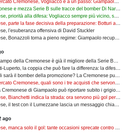
Cremonese, Vogliacco è a un passo: Giampaolo aspetta il rinforzo per la fascia destra
nese e mezza Serie B sulle tracce del bomber Di Nardo
riorità alla difesa: Vogliacco sempre più vicino, spunta il nome di Giorgini
te la fase decisiva della preparazione: Botturi accelera sul mercato, ma senza fretta
e, l'esuberanza offensiva di David Stuckler
zzoli torna a pieno regime: Giampaolo recupera il suo bomber, resta l'emergenza in infermeria
go
po della Cremonese è già il migliore della Serie B? Giampaolo può sorridere
erto, la coppia che può fare la differenza: la difesa della Cremonese è già una garanzia?
à il bomber della promozione? La Cremonese punta su di lui per tornare in Serie A
o Cremonese, quali sono i tre acquisti che servono per completare la rosa?
e di Giampaolo può riportare subito i grigiorossi in Serie A? Ecco perché i segnali sono incoraggianti
ianchetti indica la strada: ora servono più gol per completare la crescita
st con il Lumezzane lascia un messaggio chiaro: il mercato dovrà intervenire sulla fascia destra
2 ago
a solo il gol: tante occasioni sprecate contro il Lumezzane, ma i segnali restano positivi