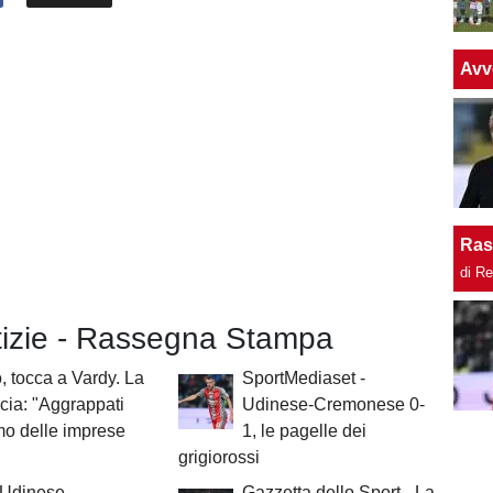
Avv
Ras
di R
otizie - Rassegna Stampa
 tocca a Vardy. La
SportMediaset -
cia: "Aggrappati
Udinese-Cremonese 0-
mo delle imprese
1, le pagelle dei
grigiorossi
 Udinese-
Gazzetta dello Sport - La