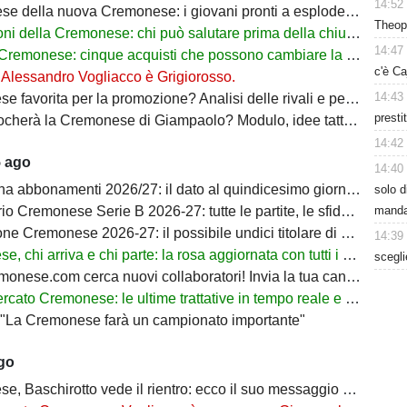
14:52
 della nuova Cremonese: i giovani pronti a esplodere con Marco Giampaolo
Theop
 della Cremonese: chi può salutare prima della chiusura del mercato
14:47
monese: cinque acquisti che possono cambiare la stagione dei grigiorossi
c'è Ca
: Alessandro Vogliacco è Grigiorosso.
14:43
orita per la promozione? Analisi delle rivali e percentuali di ritorno in Serie A
presti
à la Cremonese di Giampaolo? Modulo, idee tattiche e nuovi protagonisti
14:42
5 ago
14:40
bbonamenti 2026/27: il dato al quindicesimo giorno di prelazione
solo d
manda
onese Serie B 2026-27: tutte le partite, le sfide decisive e il percorso verso la Serie A
Cremonese 2026-27: il possibile undici titolare di Marco Giampaolo
14:39
hi arriva e chi parte: la rosa aggiornata con tutti i movimenti ufficiali
scegli
nese.com cerca nuovi collaboratori! Invia la tua candidatura!
 Cremonese: le ultime trattative in tempo reale e tutti gli obiettivi di Botturi
: "La Cremonese farà un campionato importante"
ago
, Baschirotto vede il rientro: ecco il suo messaggio social