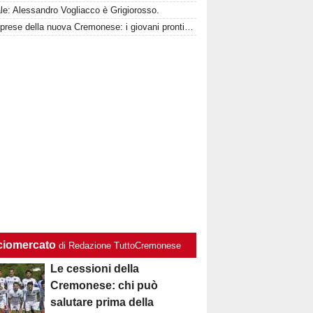
ale: Alessandro Vogliacco è Grigiorosso.
Le sorprese della nuova Cremonese: i giovani pronti a esplodere con Marco Giampaolo
ciomercato
di Redazione TuttoCremonese
Le cessioni della
Cremonese: chi può
salutare prima della