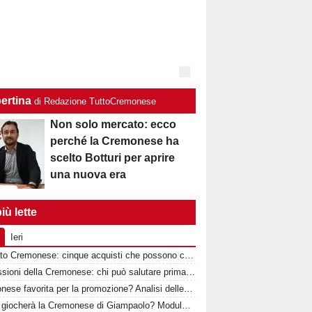
ertina
di Redazione TuttoCremonese
Non solo mercato: ecco
perché la Cremonese ha
scelto Botturi per aprire
una nuova era
iù lette
Ieri
Mercato Cremonese: cinque acquisti che possono cambiare la stagione dei grigiorossi
Le cessioni della Cremonese: chi può salutare prima della chiusura del mercato
Cremonese favorita per la promozione? Analisi delle rivali e percentuali di ritorno in Serie A
Come giocherà la Cremonese di Giampaolo? Modulo, idee tattiche e nuovi protagonisti