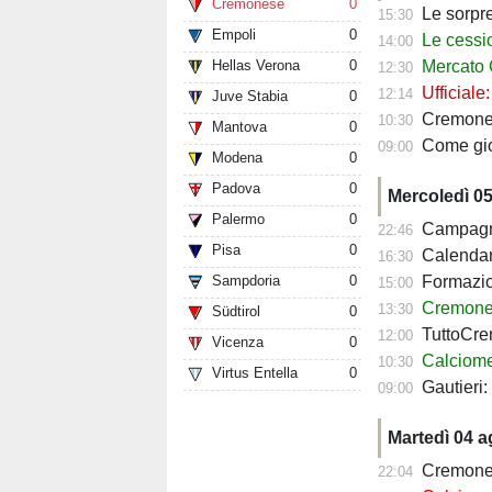
Cremonese
0
Le sorprese
15:30
Empoli
0
Le cessioni
14:00
Hellas Verona
0
Mercato Cre
12:30
Ufficiale
12:14
Juve Stabia
0
Cremonese fav
10:30
Mantova
0
Come giocher
09:00
Modena
0
Padova
0
Mercoledì 0
Palermo
0
Campagna a
22:46
Pisa
0
Calendario Crem
16:30
Sampdoria
0
Formazione 
15:00
Cremonese, c
13:30
Südtirol
0
TuttoCremo
12:00
Vicenza
0
Calciomercato
10:30
Virtus Entella
0
Gautieri
09:00
Martedì 04 
Cremonese
22:04