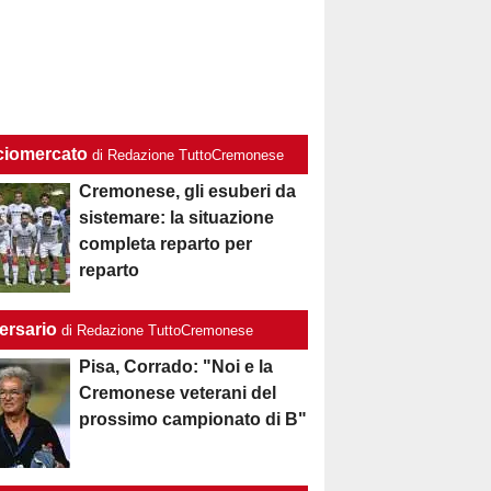
ciomercato
di Redazione TuttoCremonese
Cremonese, gli esuberi da
sistemare: la situazione
completa reparto per
reparto
ersario
di Redazione TuttoCremonese
Pisa, Corrado: "Noi e la
Cremonese veterani del
prossimo campionato di B"