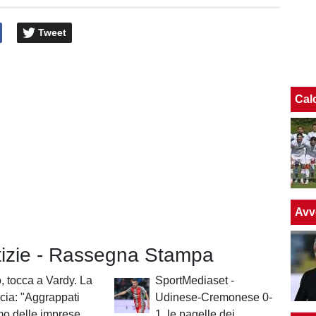
Tweet
Cal
Avv
otizie - Rassegna Stampa
 tocca a Vardy. La
SportMediaset -
cia: "Aggrappati
Udinese-Cremonese 0-
mo delle imprese
1, le pagelle dei