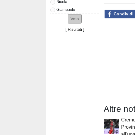
Nicola
Giampaolo
Condividi
[
Risultati
]
Altre n
Cremo,
Provin
all'uo