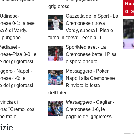
Ras
grigiorossi
di R
 Udinese-
Gazzetta dello Sport - La
ese 0-1: la rete
Cremonese ritrova
va è di Vardy. I
Vardy, supera il Pisa e
n pungono
torna in corsa: Lecce a -1
ediaset -
SportMediaset - La
ese-Pisa 3-0: le
Cremonese batte il Pisa
e dei grigiorossi
e spera ancora
gero - Napoli-
Messaggero - Poker
nese 4-0: le
Napoli alla Cremonese
e dei grigiorossi
Rinviata la festa
dell'Inter
vincia di
Messaggero
- Cagliari-
na: "Cremo, così
Cremonese 1-0, le
ppo male"
pagelle dei grigiorossi
izie