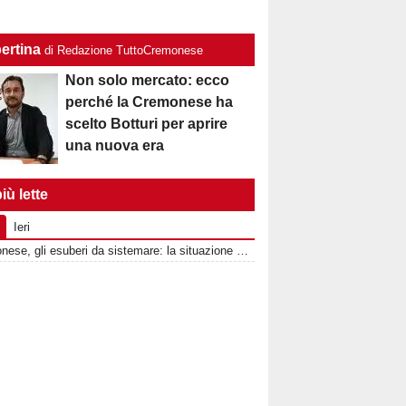
ertina
di Redazione TuttoCremonese
Non solo mercato: ecco
perché la Cremonese ha
scelto Botturi per aprire
una nuova era
iù lette
Ieri
Cremonese, gli esuberi da sistemare: la situazione completa reparto per reparto