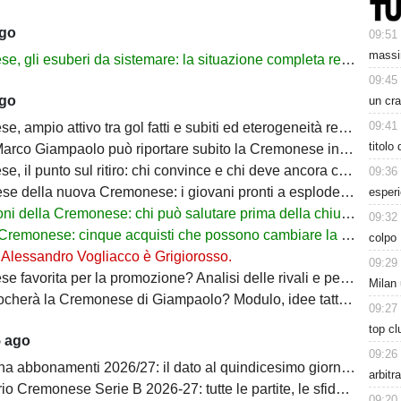
ago
09:51
massi
gli esuberi da sistemare: la situazione completa reparto per reparto
09:45
ago
un cra
09:41
 ampio attivo tra gol fatti e subiti ed eterogeneità realizzativa
titolo
rco Giampaolo può riportare subito la Cremonese in Serie A
 il punto sul ritiro: chi convince e chi deve ancora crescere
09:36
 della nuova Cremonese: i giovani pronti a esplodere con Marco Giampaolo
esperi
 della Cremonese: chi può salutare prima della chiusura del mercato
09:32
monese: cinque acquisti che possono cambiare la stagione dei grigiorossi
colpo 
: Alessandro Vogliacco è Grigiorosso.
09:29
orita per la promozione? Analisi delle rivali e percentuali di ritorno in Serie A
Milan 
à la Cremonese di Giampaolo? Modulo, idee tattiche e nuovi protagonisti
09:27
top cl
5 ago
09:26
bbonamenti 2026/27: il dato al quindicesimo giorno di prelazione
arbitr
onese Serie B 2026-27: tutte le partite, le sfide decisive e il percorso verso la Serie A
09:20