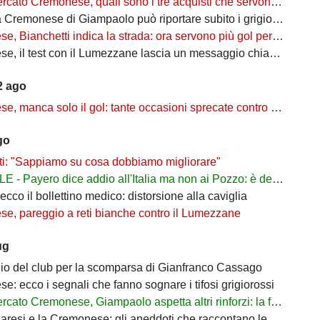
o Cremonese, quali sono i tre acquisti che servono per completare la rosa?
e di Giampaolo può riportare subito i grigiorossi in Serie A? Ecco perché i segnali sono incoraggianti
ianchetti indica la strada: ora servono più gol per completare la crescita
st con il Lumezzane lascia un messaggio chiaro: il mercato dovrà intervenire sulla fascia destra
2 ago
a solo il gol: tante occasioni sprecate contro il Lumezzane, ma i segnali restano positivi
go
ti: "Sappiamo su cosa dobbiamo migliorare"
- Payero dice addio all'Italia ma non ai Pozzo: è del Watford
 ecco il bollettino medico: distorsione alla caviglia
e, pareggio a reti bianche contro il Lumezzane
ug
glio del club per la scomparsa di Gianfranco Cassago
: ecco i segnali che fanno sognare i tifosi grigiorossi
 Cremonese, Giampaolo aspetta altri rinforzi: la fascia destra resta la priorità
e la Cremonese: gli aneddoti che raccontano le sfide contro una leggenda del calcio