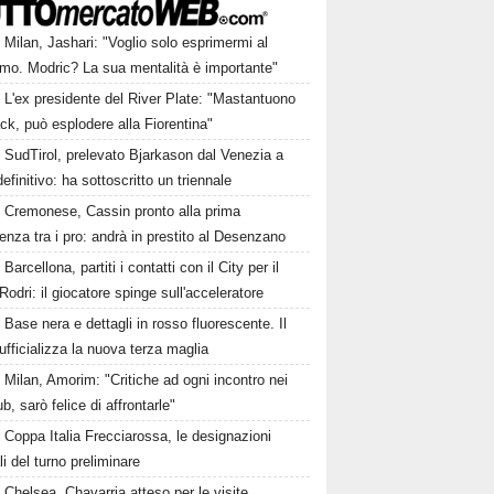
Milan, Jashari: "Voglio solo esprimermi al
mo. Modric? La sua mentalità è importante"
L'ex presidente del River Plate: "Mastantuono
ck, può esplodere alla Fiorentina"
SudTirol, prelevato Bjarkason dal Venezia a
 definitivo: ha sottoscritto un triennale
Cremonese, Cassin pronto alla prima
enza tra i pro: andrà in prestito al Desenzano
Barcellona, partiti i contatti con il City per il
Rodri: il giocatore spinge sull'acceleratore
Base nera e dettagli in rosso fluorescente. Il
ufficializza la nuova terza maglia
Milan, Amorim: "Critiche ad ogni incontro nei
ub, sarò felice di affrontarle"
Coppa Italia Frecciarossa, le designazioni
ali del turno preliminare
Chelsea, Chavarria atteso per le visite