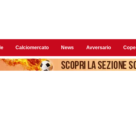
le
Calciomercato
News
Avversario
Coper