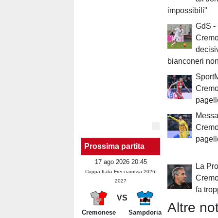
impossibili"
GdS -
Cremon
decisi
bianconeri no
SportM
Cremon
pagell
Messag
Cremo
pagell
Prossima partita
17 ago 2026 20:45
La Pro
Coppa Italia Frecciarossa 2026-
Cremo
2027
fa tro
VS
Altre not
Cremonese
Sampdoria