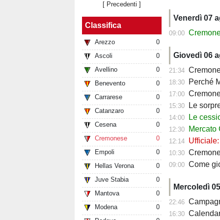
[ Precedenti ]
Venerdì 07 
Classifica
Cremonese, 
09:00
Arezzo
0
Giovedì 06 
Ascoli
0
Avellino
0
Cremonese,
21:34
Perché Ma
18:30
Benevento
0
Cremonese,
17:00
Carrarese
0
Le sorprese
15:30
Catanzaro
0
Le cessioni
14:00
Cesena
0
Mercato Cre
12:30
Cremonese
0
Ufficiale
12:14
Empoli
0
Cremonese fav
10:30
Come giocher
09:00
Hellas Verona
0
Juve Stabia
0
Mercoledì 0
Mantova
0
Campagna a
22:46
Modena
0
Calendario Crem
16:30