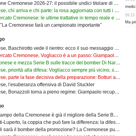
Cremonese 2026-27: il possibile undici titolare di Marco Giampaolo
medich
hi arriva e chi parte: la rosa aggiornata con tutti i movimenti ufficiali
09:15
 Cremonese: le ultime trattative in tempo reale e tutti gli obiettivi di Botturi
Ma pr
: "La Cremonese farà un campionato importante"
ago
, Baschirotto vede il rientro: ecco il suo messaggio social
Cremonese, Vogliacco è a un passo: Giampaolo aspetta il rinforzo per la fascia destra
nese e mezza Serie B sulle tracce del bomber Di Nardo
riorità alla difesa: Vogliacco sempre più vicino, spunta il nome di Giorgini
te la fase decisiva della preparazione: Botturi accelera sul mercato, ma senza fretta
e, l'esuberanza offensiva di David Stuckler
zzoli torna a pieno regime: Giampaolo recupera il suo bomber, resta l'emergenza in infermeria
go
po della Cremonese è già il migliore della Serie B? Giampaolo può sorridere
erto, la coppia che può fare la differenza: la difesa della Cremonese è già una garanzia?
à il bomber della promozione? La Cremonese punta su di lui per tornare in Serie A