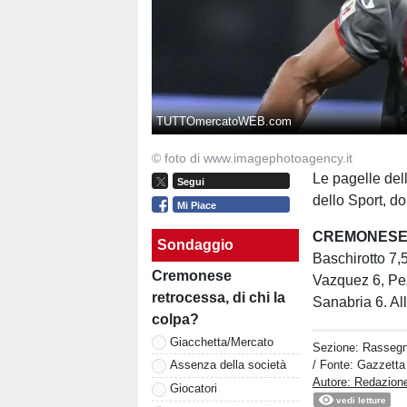
TUTTOmercatoWEB.com
© foto di www.imagephotoagency.it
Le pagelle del
Segui
dello Sport, d
Mi Piace
CREMONESE
Sondaggio
Baschirotto 7,5
Cremonese
Vazquez 6, Pez
retrocessa, di chi la
Sanabria 6. All
colpa?
Giacchetta/Mercato
Sezione:
Rasseg
/ Fonte: Gazzetta
Assenza della società
Autore: Redazion
Giocatori
vedi letture