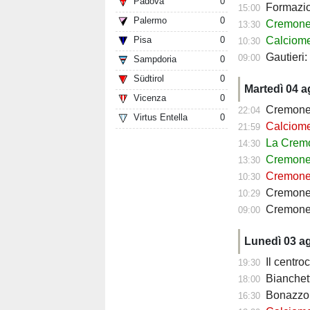
Padova
0
Formazione 
15:00
Palermo
0
Cremonese, c
13:30
Pisa
0
Calciomercato
10:30
Gautieri
09:00
Sampdoria
0
Südtirol
0
Martedì 04 
Vicenza
0
Cremonese
22:04
Virtus Entella
0
Calciomercato 
21:59
La Cremo
14:30
Cremonese, p
13:30
Cremonese, par
10:30
Cremones
10:29
Cremonese, Bona
09:00
Lunedì 03 a
Il centrocam
19:30
Bianchetti-Lup
18:00
Bonazzoli sar
16:30