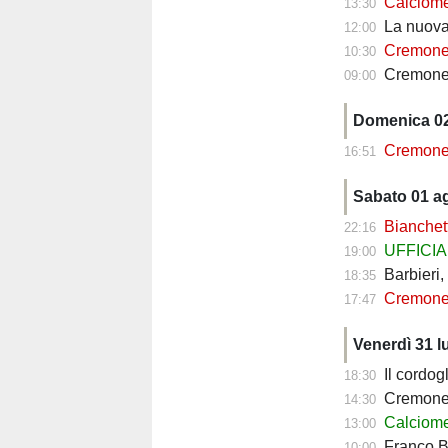
Calciomercat
13:30
La nuova Cremones
12:00
Cremonese, B
10:30
Cremonese, il te
09:00
Domenica 0
Cremonese, manc
16:51
Sabato 01 a
Bianchet
22:16
UFFICIALE 
19:00
Barbieri,
18:35
Cremones
17:47
Venerdì 31 l
Il cordo
18:30
Cremonese
14:30
Calciomercato
13:00
Franco Baresi 
10:00