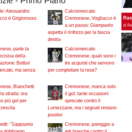
tizie - Primo Piano
ale: Alessandro
Calciomercato
Ras
cco è Grigiorosso.
Cremonese, Vogliacco è
a un passo: Giampaolo
di R
aspetta il rinforzo per la fascia
destra
ese, parte la
Calciomercato
ecisiva della
Cremonese, quali sono i
azione: Botturi
tre acquisti che servono
mercato, ma senza
per completare la rosa?
nese, Bianchetti
Cremonese, manca solo
 la strada: ora
il gol: tante occasioni
o più gol per
sprecate contro il
crescita
Lumezzane, ma i segnali restano
positivi
etti: "Sappiamo
Cremonese, pareggio a
sa dobbiamo
reti bianche contro il