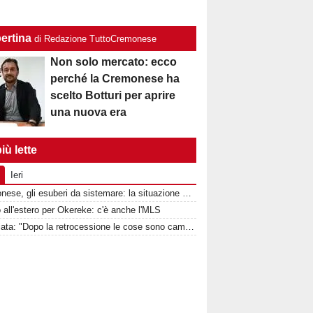
ertina
di Redazione TuttoCremonese
Non solo mercato: ecco
perché la Cremonese ha
scelto Botturi per aprire
una nuova era
iù lette
Ieri
Cremonese, gli esuberi da sistemare: la situazione completa reparto per reparto
 all'estero per Okereke: c'è anche l'MLS
Quagliata: "Dopo la retrocessione le cose sono cambiate con la Cremonese"