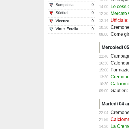
Sampdoria
0
Le cessioni
14:00
Südtirol
0
Mercato Cre
12:30
Ufficiale
12:14
Vicenza
0
Cremonese fav
10:30
Virtus Entella
0
Come giocher
09:00
Mercoledì 0
Campagna a
22:46
Calendario Crem
16:30
Formazione 
15:00
Cremonese, c
13:30
Calciomercato
10:30
Gautieri
09:00
Martedì 04 
Cremonese
22:04
Calciomercato 
21:59
La Cremo
14:30