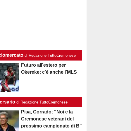
ciomercato
di Redazione TuttoCremonese
Futuro all'estero per
Okereke: c'è anche l'MLS
ersario
di Redazione TuttoCremonese
Pisa, Corrado: "Noi e la
Cremonese veterani del
prossimo campionato di B"