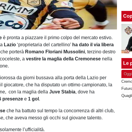
Cop
e
è pronta a piazzare il primo colpo del mercato estivo.
la
Lazio
‘proprietaria del cartellino’
ha
dato
il
via
libera
 che porterà
Romano
Floriani
Mussolini
, terzino destro
ncoceleste, a
vestire
la
maglia
della
Cremonese
nella
Le p
ione.
Oggi
giorossa da giorni bussava alla porta della Lazio per
 il giocatore, che ha disputato un ottimo campionato, la
Futuro
ne, con la maglia della
Juve
Stabia
, dove ha
6
presenze
e
1
gol
.
se
che ha battuto sul tempo la concorrenza di altri club,
ese, che aveva messo gli occhi sul giovane talento.
solamente l’ufficialità.