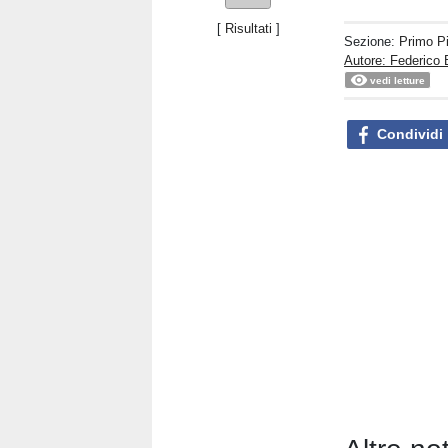
[
Risultati
]
Sezione:
Primo P
Autore: Federico 
vedi letture
Condividi