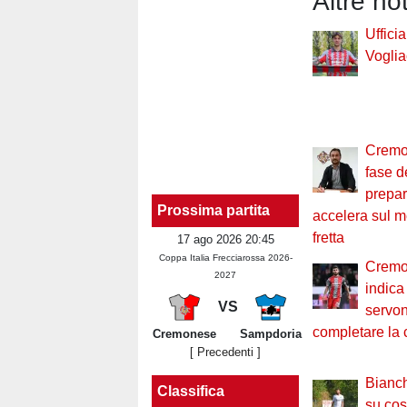
Altre no
Uffici
Voglia
Cremon
fase d
prepar
Prossima partita
accelera sul 
fretta
17 ago 2026 20:45
Coppa Italia Frecciarossa 2026-
Cremo
2027
indica
VS
servon
completare la 
Cremonese
Sampdoria
[ Precedenti ]
Bianch
Classifica
su co