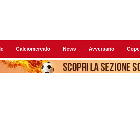
le
Calciomercato
News
Avversario
Coper