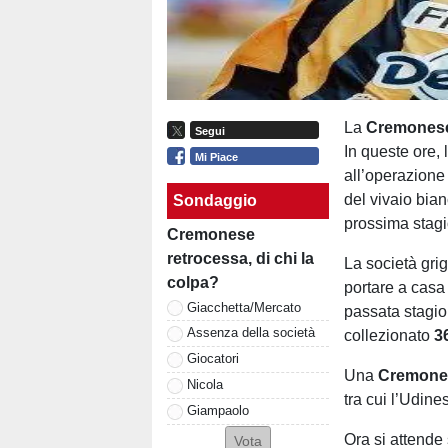
La
Cremones
Segui
In queste ore, 
Mi Piace
all’operazione
del vivaio bia
Sondaggio
prossima stag
Cremonese
retrocessa, di chi la
La società gri
colpa?
portare a casa
Giacchetta/Mercato
passata stagio
Assenza della società
collezionato
3
Giocatori
Una
Cremone
Nicola
tra cui l’Udin
Giampaolo
Ora si attende 