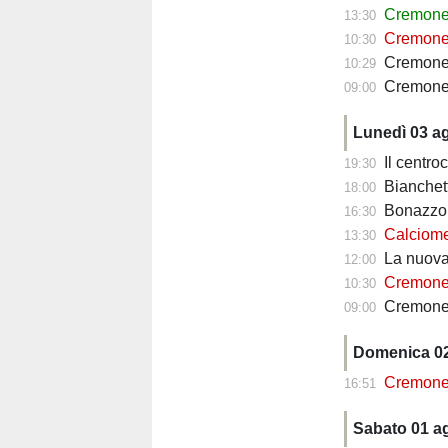
Cremonese, p
13:30
Cremonese, par
10:30
Cremones
10:29
Cremonese, Bona
09:00
Lunedì 03 a
Il centrocam
19:30
Bianchetti-Lup
18:00
Bonazzoli sar
16:30
Calciomercat
13:30
La nuova Cremones
12:00
Cremonese, B
10:30
Cremonese, il te
09:00
Domenica 0
Cremonese, manc
16:51
Sabato 01 a