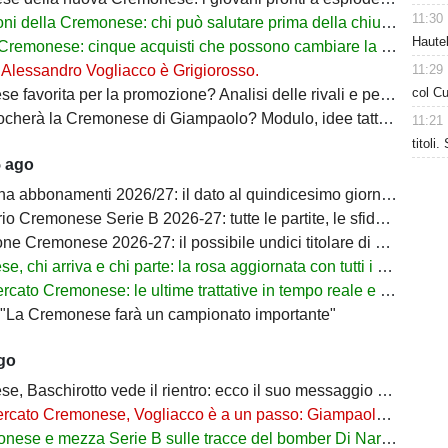
11:30
 della Cremonese: chi può salutare prima della chiusura del mercato
Hautek
monese: cinque acquisti che possono cambiare la stagione dei grigiorossi
11:29
: Alessandro Vogliacco è Grigiorosso.
col Cu
orita per la promozione? Analisi delle rivali e percentuali di ritorno in Serie A
à la Cremonese di Giampaolo? Modulo, idee tattiche e nuovi protagonisti
11:21
titoli
5 ago
bbonamenti 2026/27: il dato al quindicesimo giorno di prelazione
onese Serie B 2026-27: tutte le partite, le sfide decisive e il percorso verso la Serie A
Cremonese 2026-27: il possibile undici titolare di Marco Giampaolo
hi arriva e chi parte: la rosa aggiornata con tutti i movimenti ufficiali
 Cremonese: le ultime trattative in tempo reale e tutti gli obiettivi di Botturi
: "La Cremonese farà un campionato importante"
ago
, Baschirotto vede il rientro: ecco il suo messaggio social
Cremonese, Vogliacco è a un passo: Giampaolo aspetta il rinforzo per la fascia destra
nese e mezza Serie B sulle tracce del bomber Di Nardo