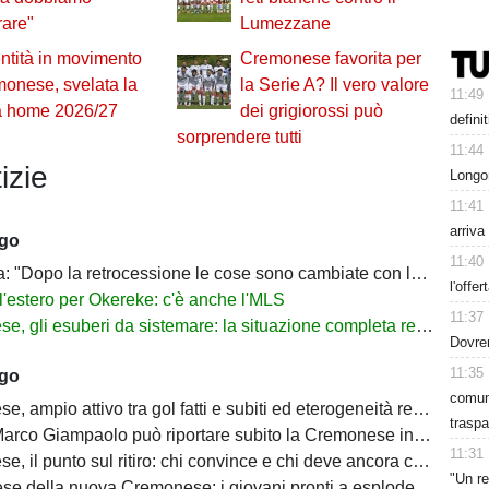
rare"
Lumezzane
ntità in movimento
Cremonese favorita per
onese, svelata la
la Serie A? Il vero valore
11:49
a home 2026/27
dei grigiorossi può
defini
sorprendere tutti
11:44
izie
Longo
11:41
arriva
ago
11:40
 "Dopo la retrocessione le cose sono cambiate con la Cremonese"
l'offer
l'estero per Okereke: c'è anche l'MLS
11:37
gli esuberi da sistemare: la situazione completa reparto per reparto
Dovre
11:35
ago
comuni
 ampio attivo tra gol fatti e subiti ed eterogeneità realizzativa
traspa
rco Giampaolo può riportare subito la Cremonese in Serie A
11:31
 il punto sul ritiro: chi convince e chi deve ancora crescere
"Un re
 della nuova Cremonese: i giovani pronti a esplodere con Marco Giampaolo