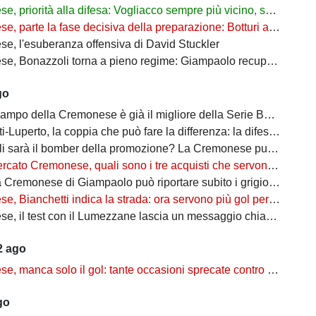
riorità alla difesa: Vogliacco sempre più vicino, spunta il nome di Giorgini
te la fase decisiva della preparazione: Botturi accelera sul mercato, ma senza fretta
e, l'esuberanza offensiva di David Stuckler
zzoli torna a pieno regime: Giampaolo recupera il suo bomber, resta l'emergenza in infermeria
go
po della Cremonese è già il migliore della Serie B? Giampaolo può sorridere
erto, la coppia che può fare la differenza: la difesa della Cremonese è già una garanzia?
à il bomber della promozione? La Cremonese punta su di lui per tornare in Serie A
o Cremonese, quali sono i tre acquisti che servono per completare la rosa?
e di Giampaolo può riportare subito i grigiorossi in Serie A? Ecco perché i segnali sono incoraggianti
ianchetti indica la strada: ora servono più gol per completare la crescita
st con il Lumezzane lascia un messaggio chiaro: il mercato dovrà intervenire sulla fascia destra
2 ago
a solo il gol: tante occasioni sprecate contro il Lumezzane, ma i segnali restano positivi
go