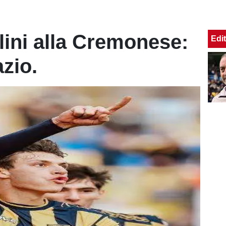
lini alla Cremonese:
Edit
azio.