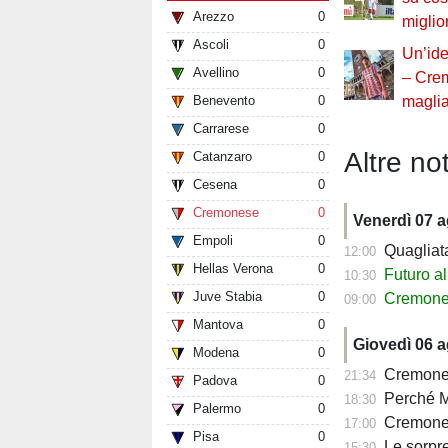
Arezzo
0
miglio
Ascoli
0
Un’ide
Avellino
0
– Crem
Benevento
0
magli
Carrarese
0
Altre not
Catanzaro
0
Cesena
0
Cremonese
0
Venerdì 07 
Empoli
0
Quagliata:
12:00
Hellas Verona
0
Futuro al
10:30
Juve Stabia
0
Cremonese, 
09:00
Mantova
0
Giovedì 06 
Modena
0
Cremonese,
21:34
Padova
0
Perché Ma
18:30
Palermo
0
Cremonese,
17:00
Pisa
0
Le sorprese
15:30