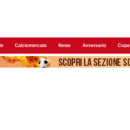
le
Calciomercato
News
Avversario
Coper