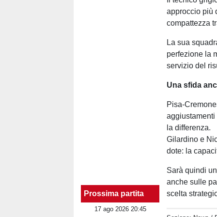
approccio più d
compattezza tr
La sua squadra
perfezione la m
servizio del ris
Una sfida anc
Pisa-Cremonese
aggiustamenti t
la differenza.
Gilardino e Nic
dote: la capaci
Sarà quindi un
anche sulle pa
Prossima partita
scelta strategi
17 ago 2026 20:45