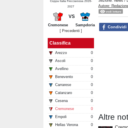
Sezione:
News
/ 
Coppa Italia Frecciarossa 2026-
Autore: Redazion
2027
vedi letture
VS
Cremonese
Sampdoria
Condividi
[ Precedenti ]
Classifica
Arezzo
0
Ascoli
0
Avellino
0
Benevento
0
Carrarese
0
Catanzaro
0
Cesena
0
Cremonese
0
Altre no
Empoli
0
Hellas Verona
0
Cremo