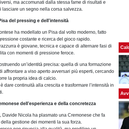
versi, ma accomunati dalla stessa fame di risultati e
di lasciare un segno nella corsa salvezza.
 Pisa del pressing e dell’intensità
montese ha modellato un Pisa dal volto moderno, fatto
aggressione costante e ricerca del gioco rapido.
azzurra è giovane, tecnica e capace di alternare fasi di
Cal
lita con momenti di pressione feroce.
costruendo un’identità precisa: quella di una formazione
i affrontare a viso aperto avversari più esperti, cercando
re la propria idea di calcio.
 è dare continuità alla crescita e trasformare l’intensità in
i.
Avv
remonese dell’esperienza e della concretezza
te, Davide Nicola ha plasmato una Cremonese che fa
e della gestione dei momenti la sua forza.
iorosso non rinuncia alla qualità, ma predilige un