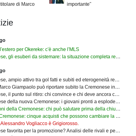
 titolare di Marco
importante"
izie
ago
l'estero per Okereke: c'è anche l'MLS
gli esuberi da sistemare: la situazione completa reparto per reparto
ago
 ampio attivo tra gol fatti e subiti ed eterogeneità realizzativa
rco Giampaolo può riportare subito la Cremonese in Serie A
 il punto sul ritiro: chi convince e chi deve ancora crescere
 della nuova Cremonese: i giovani pronti a esplodere con Marco Giampaolo
 della Cremonese: chi può salutare prima della chiusura del mercato
monese: cinque acquisti che possono cambiare la stagione dei grigiorossi
: Alessandro Vogliacco è Grigiorosso.
orita per la promozione? Analisi delle rivali e percentuali di ritorno in Serie A