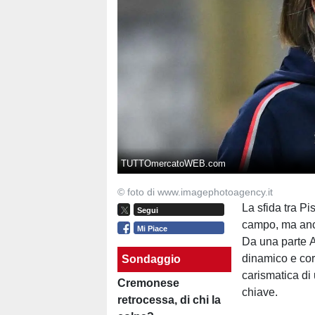
TUTTOmercatoWEB.com
© foto di www.imagephotoagency.it
La sfida tra P
Segui
campo, ma anche
Mi Piace
Da una parte A
dinamico e cor
Sondaggio
carismatica di
Cremonese
chiave.
retrocessa, di chi la