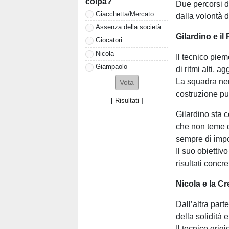
colpa?
Due percorsi di
Giacchetta/Mercato
dalla volontà 
Assenza della società
Gilardino e il
Giocatori
Nicola
Il tecnico pie
Giampaolo
di ritmi alti, 
La squadra ner
costruzione pu
[
Risultati
]
Gilardino sta 
che non teme d
sempre di impor
Il suo obiettivo
risultati concret
Nicola e la C
Dall’altra par
della solidità 
Il tecnico grig