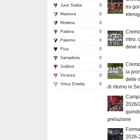
Juve Stabia
0
tra gol
Mantova
0
eterog
Modena
0
Padova
0
Cremon
ritiro:
Palermo
0
deve a
Pisa
0
Sampdoria
0
Cremon
Südtirol
0
la pro
Vicenza
0
delle r
Virtus Entella
0
di ritorno in Se
Campa
2026/2
quindi
prelazione
Forma
2026-2