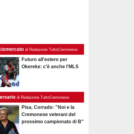
ciomercato
di Redazione TuttoCremonese
Futuro all'estero per
Okereke: c'è anche l'MLS
ersario
di Redazione TuttoCremonese
Pisa, Corrado: "Noi e la
Cremonese veterani del
prossimo campionato di B"