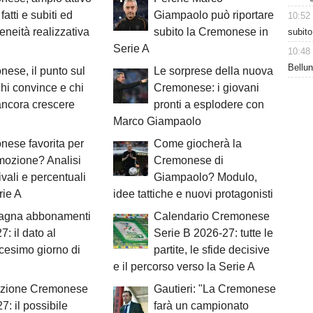
 fatti e subiti ed
Giampaolo può riportare
10:52
eneità realizzativa
subito la Cremonese in
subito
Serie A
10:48
Bellun
ese, il punto sul
Le sorprese della nuova
 chi convince e chi
Cremonese: i giovani
ncora crescere
pronti a esplodere con
Marco Giampaolo
ese favorita per
Come giocherà la
mozione? Analisi
Cremonese di
ivali e percentuali
Giampaolo? Modulo,
rie A
idee tattiche e nuovi protagonisti
gna abbonamenti
Calendario Cremonese
7: il dato al
Serie B 2026-27: tutte le
cesimo giorno di
partite, le sfide decisive
e il percorso verso la Serie A
zione Cremonese
Gautieri: "La Cremonese
7: il possibile
farà un campionato