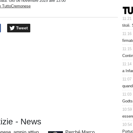
Data:
Gio 06 novembre 2025 alle 13:00
e TuttoCremonese
11:21
titoli
Tweet
11:16
firmat
11:15
Contin
11:14
a Infa
11:07
quando
11:03
Godts,
10:59
essere
tizie - News
10:54
Portug
nese, ampio attivo
Perché Marco