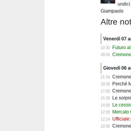
undici
Giampaolo
Altre not
Venerdì 07 
Futuro al
10:30
Cremonese, 
09:00
Giovedì 06 
Cremonese,
21:34
Perché Ma
18:30
Cremonese,
17:00
Le sorprese
15:30
Le cessioni
14:00
Mercato Cre
12:30
Ufficiale
12:14
Cremonese fav
10:30