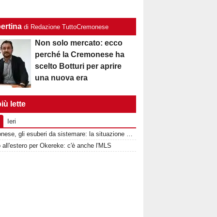
ertina
di Redazione TuttoCremonese
Non solo mercato: ecco
perché la Cremonese ha
scelto Botturi per aprire
una nuova era
iù lette
Ieri
Cremonese, gli esuberi da sistemare: la situazione completa reparto per reparto
 all'estero per Okereke: c'è anche l'MLS