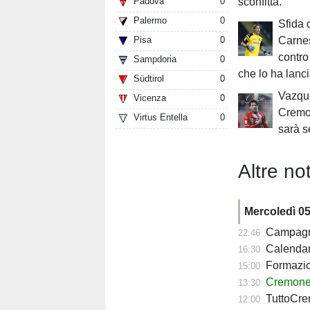
Padova
0
sconfitta.
Palermo
0
Sfida 
Pisa
0
Carnes
contr
Sampdoria
0
che lo ha lanci
Südtirol
0
Vazque
Vicenza
0
Cremo
Virtus Entella
0
sarà 
Altre not
Mercoledì 0
Campagna a
22:46
Calendario Crem
16:30
Formazione 
15:00
Cremonese, c
13:30
TuttoCremo
12:00