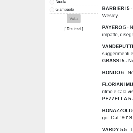
Nicola
BARBIERI 5 
Giampaolo
Wesley.
PAYERO 5 -
No
[
Risultati
]
impatto, disegn
VANDEPUTTE
suggerimenti e 
GRASSI 5 -
No
BONDO 6 -
Non
FLORIANI MU
ritmo e cala v
PEZZELLA 5 
BONAZZOLI 5.
gol. Dall' 80'
S
VARDY 5.5 -
L