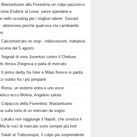
Mastantuono alla Fiorentina un colpo pazzesco
come Endrick al Lione: serve spendere e
e nello scouting per i migliori talenti. Giovani
ni: attenzione perché qualcosa sta cambiando
ro
Calciomercato no stop - Indiscrezioni, trattative
oscena del 5 agosto
Segnali di vera Juventus contro il Chelsea.
tti ritrova Zhegrova e parla di mercato
Il primo derby fra Inter e Milan finisce in parità.
o subito fra i più pimpanti
Roma, un esterno entra e uno esce:
tletico ecco Molina, Angelino saluta
Colpaccio della Fiorentina: Mastantuono
ina sulla torta di un mercato da sogno
Lukaku non raggiunge il Napoli, che smorza il
Ma le voci di mercato sono sempre più forti
Salah al Trabzonspor, il colpo più sorprendente