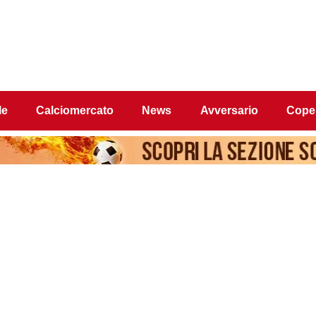
le
Calciomercato
News
Avversario
Coper