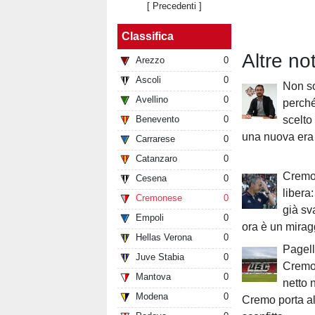
[ Precedenti ]
Classifica
Altre no
Arezzo
0
Ascoli
0
Non so
Avellino
0
perch
Benevento
0
scelto 
una nuova era
Carrarese
0
Catanzaro
0
Cremo
Cesena
0
libera
Cremonese
0
già sv
Empoli
0
ora è un mirag
Hellas Verona
0
Pagell
Juve Stabia
0
Cremo
Mantova
0
netto 
Modena
0
Cremo porta a