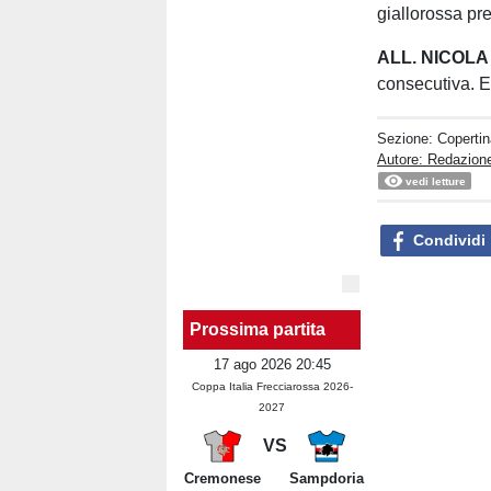
giallorossa pr
ALL. NICOLA 
consecutiva. E
Sezione:
Copertin
Autore: Redazion
vedi letture
Condividi
Prossima partita
17 ago 2026 20:45
Coppa Italia Frecciarossa 2026-
2027
VS
Cremonese
Sampdoria