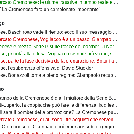
 Cremonese: le ultime trattative in tempo reale e tutti gli obiettivi di Botturi
: "La Cremonese farà un campionato importante"
ago
, Baschirotto vede il rientro: ecco il suo messaggio social
Cremonese, Vogliacco è a un passo: Giampaolo aspetta il rinforzo per la fascia destra
nese e mezza Serie B sulle tracce del bomber Di Nardo
riorità alla difesa: Vogliacco sempre più vicino, spunta il nome di Giorgini
te la fase decisiva della preparazione: Botturi accelera sul mercato, ma senza fretta
e, l'esuberanza offensiva di David Stuckler
zzoli torna a pieno regime: Giampaolo recupera il suo bomber, resta l'emergenza in infermeria
go
po della Cremonese è già il migliore della Serie B? Giampaolo può sorridere
erto, la coppia che può fare la differenza: la difesa della Cremonese è già una garanzia?
à il bomber della promozione? La Cremonese punta su di lui per tornare in Serie A
o Cremonese, quali sono i tre acquisti che servono per completare la rosa?
e di Giampaolo può riportare subito i grigiorossi in Serie A? Ecco perché i segnali sono incoraggianti
ianchetti indica la strada: ora servono più gol per completare la crescita