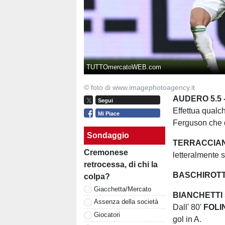
TUTTOmercatoWEB.com
© foto di www.imagephotoagency.it
AUDERO 5.5 
Segui
Effettua qualc
Mi Piace
Ferguson che d
Sondaggio
TERRACCIAN
Cremonese
letteralmente s
retrocessa, di chi la
BASCHIROTTO
colpa?
Giacchetta/Mercato
BIANCHETTI 5
Assenza della società
Dall' 80'
FOLIN
Giocatori
gol in A.