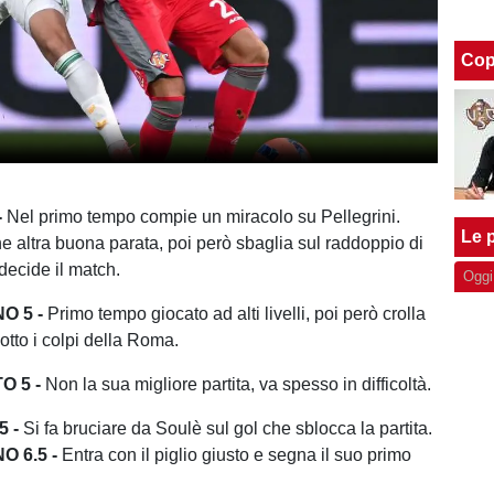
Cop
-
Nel primo tempo compie un miracolo su Pellegrini.
Le p
he altra buona parata, poi però sbaglia sul raddoppio di
ecide il match.
Oggi
O 5 -
Primo tempo giocato ad alti livelli, poi però crolla
otto i colpi della Roma.
 5 -
Non la sua migliore partita, va spesso in difficoltà.
 -
Si fa bruciare da Soulè sul gol che sblocca la partita.
O 6.5 -
Entra con il piglio giusto e segna il suo primo