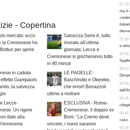
01:15
ma è 
creder
tizie - Copertina
italia
davve
lo mercato: ecco
Salvezza Serie A, tutto
01:00
é la Cremonese ha
rinviato all’ultima
e retr
Botturi per aprire
giornata: Lecce e
00:56
Cremonese si giocheranno tutto
Spalle
in 90 minuti
00:53
nese in caduta
LE PAGELLE:
Dimarc
: effetto Giampaolo
Baschirotto e Okereke,
00:49
anito, la salvezza
che errori! Bonazzoli
dall'A
gio
ultimo a mollare
00:45
e Lecce-
ESCLUSIVA - Roma-
cilieg
nese. Un rigore
Cremonese, il doppio ex
00:41
non dato alla
Boni: "La Cremo deve
caso. 
ll'ennesima
vincere, i nuovi saranno
00:38