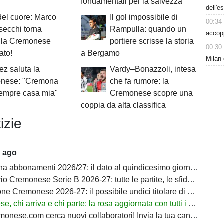
fondamentali per la salvezza"
dell'e
del cuore: Marco
Il gol impossibile di
00:34
ecchi torna
Rampulla: quando un
accop
o la Cremonese
portiere scrisse la storia
00:30
ato!
a Bergamo
Milan 
z saluta la
Vardy–Bonazzoli, intesa
nese: "Cremona
che fa rumore: la
sempre casa mia"
Cremonese scopre una
coppia da alta classifica
izie
5 ago
bbonamenti 2026/27: il dato al quindicesimo giorno di prelazione
onese Serie B 2026-27: tutte le partite, le sfide decisive e il percorso verso la Serie A
Cremonese 2026-27: il possibile undici titolare di Marco Giampaolo
hi arriva e chi parte: la rosa aggiornata con tutti i movimenti ufficiali
nese.com cerca nuovi collaboratori! Invia la tua candidatura!