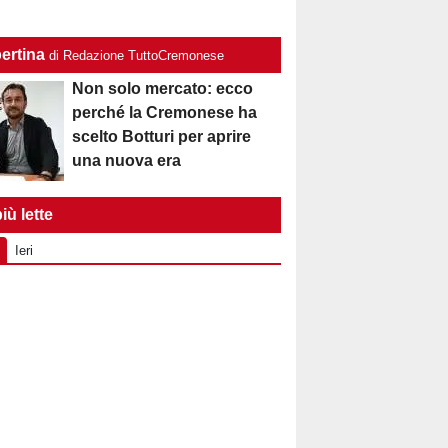
ertina
di Redazione TuttoCremonese
Non solo mercato: ecco
perché la Cremonese ha
scelto Botturi per aprire
una nuova era
iù lette
Ieri