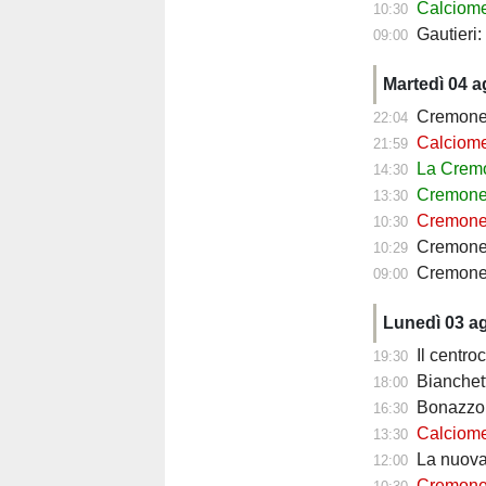
Calciomercato
10:30
Gautieri
09:00
Martedì 04 
Cremonese
22:04
Calciomercato 
21:59
La Cremo
14:30
Cremonese, p
13:30
Cremonese, par
10:30
Cremones
10:29
Cremonese, Bona
09:00
Lunedì 03 a
Il centrocam
19:30
Bianchetti-Lup
18:00
Bonazzoli sar
16:30
Calciomercat
13:30
La nuova Cremones
12:00
Cremonese, B